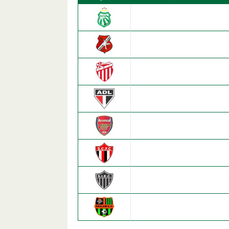
Renascença F.C. (Beti
Beija Flor F.C.
Gigante União E.C.
A.D. Leopoldinense
Arsenal Betim F.C
São Cristóvão F.C.
Santa Izabel E.C.
Shalom Esporte Club