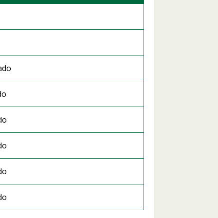
ado
do
do
do
do
do