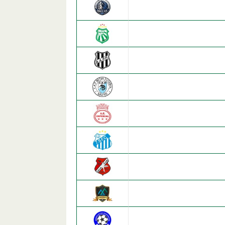
A.D. Dallas F.C.
Renascença F.C. (Beti
A.A. Ponte Preta
C.A.P.
A.E. Imperial
Sete de Setembro F.C
Beija Flor F.C.
A. Evoluction F.C.
A.E. Renascer B.