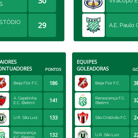
30
Viracopo E.
S
STÓDIO
29
A.E. Paulo 
AIORES
EQUIPES
ONTUADORES
GOLEADORAS
PONTOS
GO
186
3
Beija Flor F.C.
Beija Flor F.C.
A. Capelinha
Renascença F.C.
141
3
E.C. (Betim)
(Betim)
133
2
U.R. São Luiz
São Cristóvão F.C.
Renascença
132
2
U.R. São Luiz
F.C. (Betim)