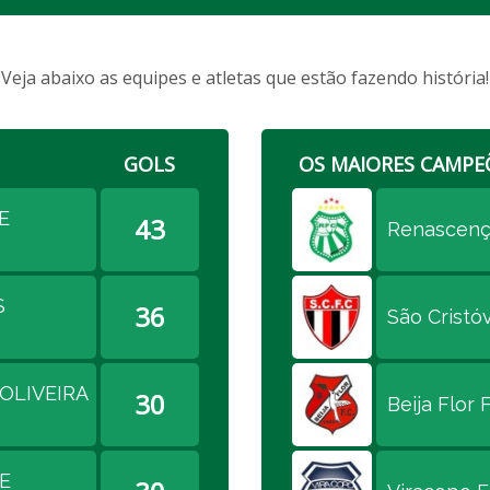
Veja abaixo as equipes e atletas que estão fazendo história!
GOLS
OS MAIORES CAMPE
E
43
Renascença
S
36
São Cristóv
OLIVEIRA
30
Beija Flor F
E