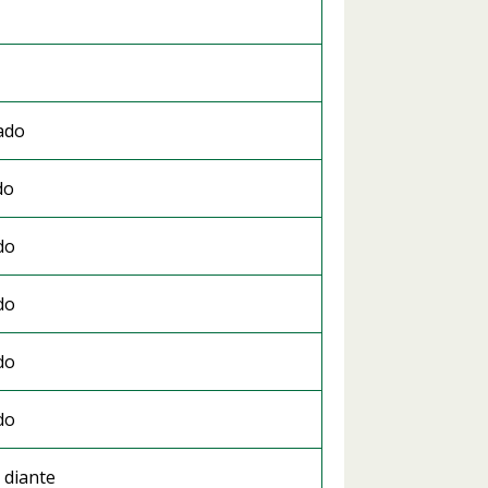
ado
do
do
do
do
do
 diante