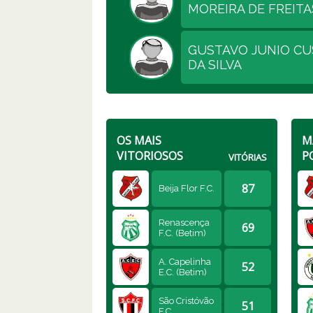
MOREIRA DE FREITA
GUSTAVO JUNIO CU
DA SILVA
OS MAIS
M
VITORIOSOS
P
VITÓRIAS
87
Beija Flor F.C.
Renascença
69
F.C. (Betim)
A. Capelinha
52
E.C. (Betim)
São Cristóvão
51
F.C.