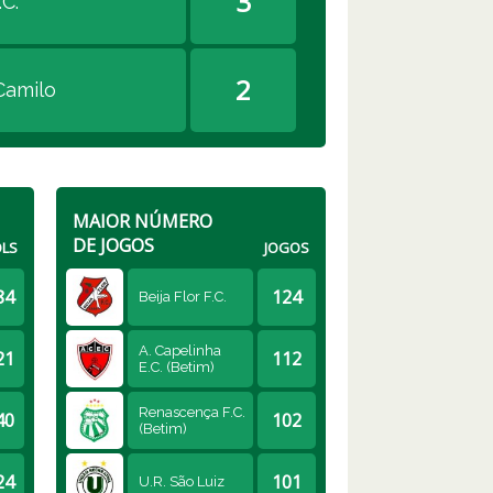
3
C.
2
Camilo
MAIOR NÚMERO
DE JOGOS
LS
JOGOS
84
124
Beija Flor F.C.
A. Capelinha
21
112
E.C. (Betim)
Renascença F.C.
40
102
(Betim)
24
101
U.R. São Luiz