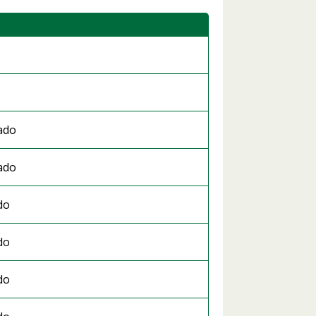
ado
ado
do
do
do