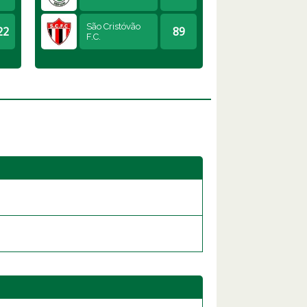
São Cristóvão
22
89
F.C.