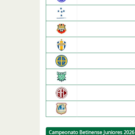
Cruzeirinho E.C.
U. Colorado F.C. Beti
U. Bambense I.F.C.
Crovista E.C.
A.E. Paulo Camilo
Alterosa F.C.
Geração Forte F.C.
Campeonato Betinense Juniores 2026