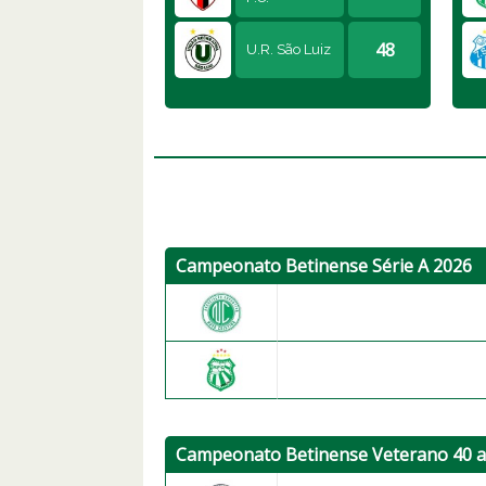
48
U.R. São Luiz
Campeonato Betinense Série A 2026
A.E. Novo Cristina
Renascença F.C. (Beti
Campeonato Betinense Veterano 40 