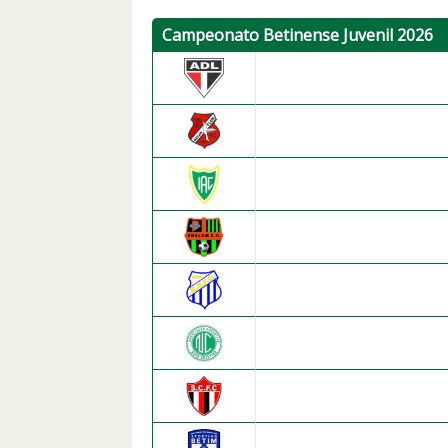
Campeonato Betinense Juvenil 2026
A.D. Leopoldinense
Beija Flor F.C.
Industrial A.C.
Shalom Esporte Club
Real Sociedade F.C.
A.E. Novo Cristina
São Cristóvão F.C.