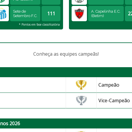
Sete de
A. Capelinha E.C.
111
2
Setembro F.C.
(Betim)
* Pontos em fase classificatória
Conheça as equipes campeãs!
Campeão
m)
Vice-Campeão
anos 2026