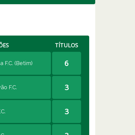
ÕES
TÍTULOS
6
 F.C. (Betim)
3
ão F.C.
3
.C.