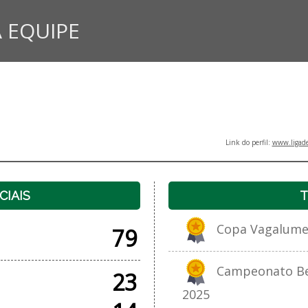
 EQUIPE
Link do perfil:
www.ligade
CIAIS
T
Copa Vagalume 
79
Campeonato Bet
23
2025