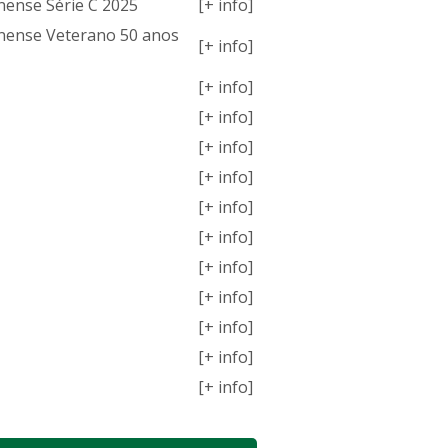
nense Série C 2025
[+ info]
nense Veterano 50 anos
[+ info]
[+ info]
[+ info]
[+ info]
[+ info]
[+ info]
[+ info]
[+ info]
[+ info]
[+ info]
[+ info]
[+ info]