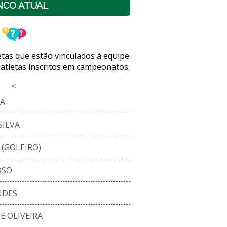
NCO ATUAL
letas que estão vinculados à equipe
 atletas inscritos em campeonatos.
<
MA
SILVA
 (GOLEIRO)
OSO
NDES
E OLIVEIRA