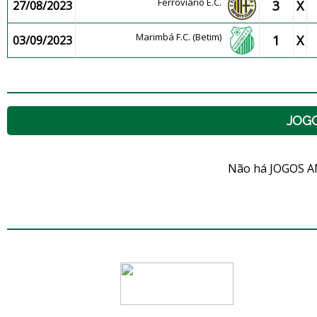
Ferroviário E.C.
3
X
27/08/2023
Marimbá F.C. (Betim)
1
X
03/09/2023
JOG
Não há JOGOS A