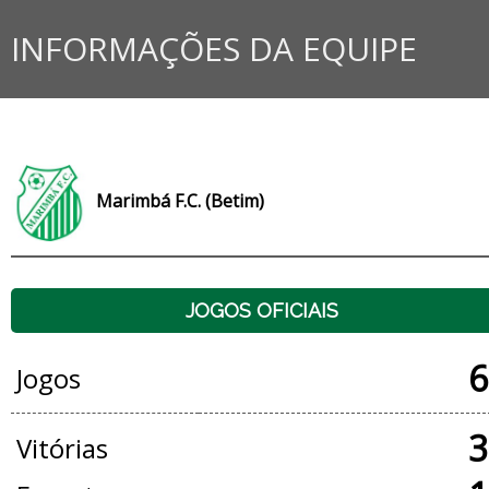
INFORMAÇÕES DA EQUIPE
Marimbá F.C. (Betim)
JOGOS OFICIAIS
6
Jogos
3
Vitórias