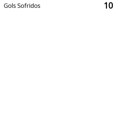
10
Gols Sofridos