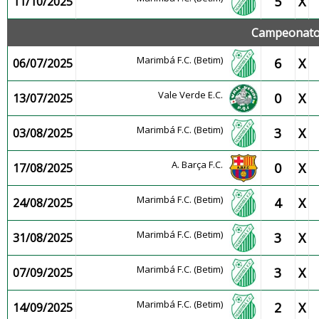
5
X
11/10/2025
Campeonato 
Marimbá F.C. (Betim)
6
X
06/07/2025
Vale Verde E.C.
0
X
13/07/2025
Marimbá F.C. (Betim)
3
X
03/08/2025
A. Barça F.C.
0
X
17/08/2025
Marimbá F.C. (Betim)
4
X
24/08/2025
Marimbá F.C. (Betim)
3
X
31/08/2025
Marimbá F.C. (Betim)
3
X
07/09/2025
Marimbá F.C. (Betim)
2
X
14/09/2025