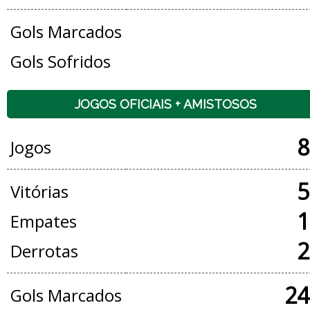
Gols Marcados
Gols Sofridos
JOGOS OFICIAIS + AMISTOSOS
8
Jogos
5
Vitórias
1
Empates
2
Derrotas
24
Gols Marcados