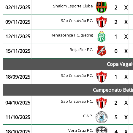
Shalom Esporte Clube
2
X
02/11/2025
São Cristóvão F.C.
2
X
09/11/2025
Renascença F.C. (Betim)
1
X
12/11/2025
Beija Flor F.C.
0
X
15/11/2025
Copa Vagal
São Cristóvão F.C.
1
X
18/09/2025
Campeonato Betin
São Cristóvão F.C.
2
X
04/10/2025
C.A.P.
5
X
11/10/2025
Vera Cruz F.C.
4
X
18/10/2025