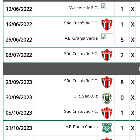
Vale Verde E.C.
1
X
12/06/2022
São Cristóvão F.C.
1
X
16/06/2022
A.E. Granja Verde
5
X
26/06/2022
São Cristóvão F.C.
2
X
03/07/2022
São Cristóvão F.C.
8
X
23/09/2023
U.R. São Luiz
0
X
30/09/2023
São Cristóvão F.C.
1
X
05/10/2023
A.E. Paulo Camilo
1
X
21/10/2023