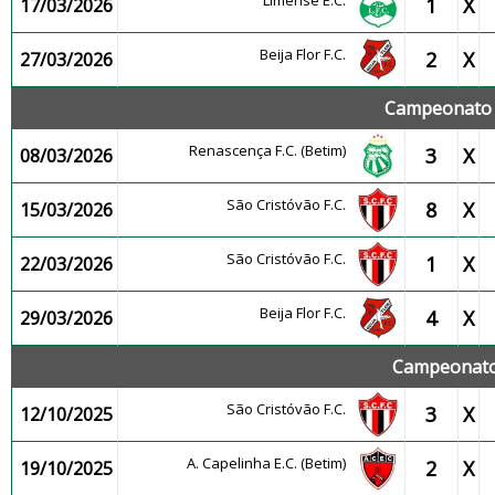
Limense E.C.
1
X
17/03/2026
Beija Flor F.C.
2
X
27/03/2026
Campeonato 
Renascença F.C. (Betim)
3
X
08/03/2026
São Cristóvão F.C.
8
X
15/03/2026
São Cristóvão F.C.
1
X
22/03/2026
Beija Flor F.C.
4
X
29/03/2026
Campeonato 
São Cristóvão F.C.
3
X
12/10/2025
A. Capelinha E.C. (Betim)
2
X
19/10/2025