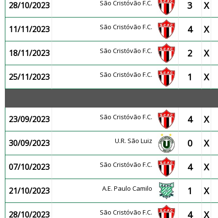
São Cristóvão F.C.
3
X
28/10/2023
São Cristóvão F.C.
4
X
11/11/2023
São Cristóvão F.C.
2
X
18/11/2023
São Cristóvão F.C.
1
X
25/11/2023
São Cristóvão F.C.
4
X
23/09/2023
U.R. São Luiz
0
X
30/09/2023
São Cristóvão F.C.
4
X
07/10/2023
A.E. Paulo Camilo
1
X
21/10/2023
São Cristóvão F.C.
4
X
28/10/2023