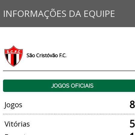
INFORMAÇÕES DA EQUIPE
São Cristóvão F.C.
JOGOS OFICIAIS
8
Jogos
5
Vitórias