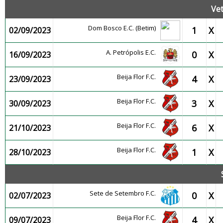
Ve
Dom Bosco E.C. (Betim)
1
X
02/09/2023
A. Petrópolis E.C.
0
X
16/09/2023
Beija Flor F.C.
4
X
23/09/2023
Beija Flor F.C.
3
X
30/09/2023
Beija Flor F.C.
6
X
21/10/2023
Beija Flor F.C.
1
X
28/10/2023
Sete de Setembro F.C.
0
X
02/07/2023
Beija Flor F.C.
4
X
09/07/2023