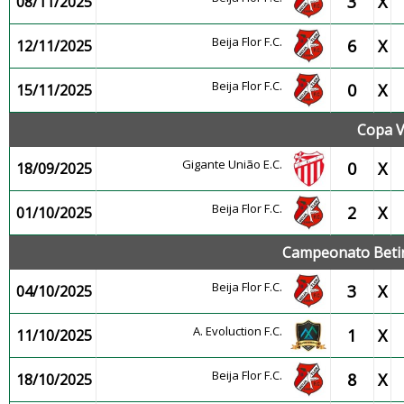
3
X
08/11/2025
Beija Flor F.C.
6
X
12/11/2025
Beija Flor F.C.
0
X
15/11/2025
Copa V
Gigante União E.C.
0
X
18/09/2025
Beija Flor F.C.
2
X
01/10/2025
Campeonato Betin
Beija Flor F.C.
3
X
04/10/2025
A. Evoluction F.C.
1
X
11/10/2025
Beija Flor F.C.
8
X
18/10/2025