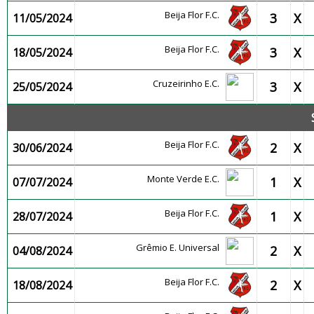
Beija Flor F.C.
3
X
11/05/2024
Beija Flor F.C.
3
X
18/05/2024
Cruzeirinho E.C.
3
X
25/05/2024
Beija Flor F.C.
2
X
30/06/2024
Monte Verde E.C.
1
X
07/07/2024
Beija Flor F.C.
1
X
28/07/2024
Grêmio E. Universal
2
X
04/08/2024
Beija Flor F.C.
2
X
18/08/2024