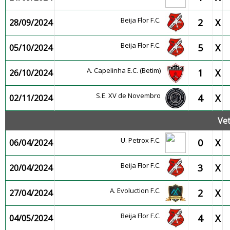
Beija Flor F.C.
2
X
28/09/2024
Beija Flor F.C.
5
X
05/10/2024
A. Capelinha E.C. (Betim)
1
X
26/10/2024
S.E. XV de Novembro
4
X
02/11/2024
Ve
U. Petrox F.C.
0
X
06/04/2024
Beija Flor F.C.
3
X
20/04/2024
A. Evoluction F.C.
2
X
27/04/2024
Beija Flor F.C.
4
X
04/05/2024