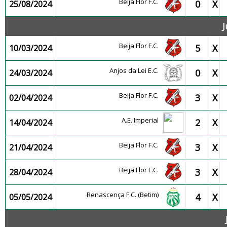
Beija Flor F.C.
0
X
25/08/2024
J
Beija Flor F.C.
5
X
10/03/2024
Anjos da Lei E.C.
0
X
24/03/2024
Beija Flor F.C.
3
X
02/04/2024
A.E. Imperial
2
X
14/04/2024
Beija Flor F.C.
3
X
21/04/2024
Beija Flor F.C.
3
X
28/04/2024
Renascença F.C. (Betim)
4
X
05/05/2024