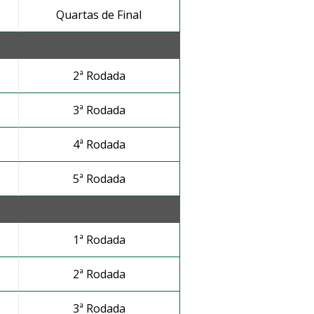
Quartas de Final
2ª Rodada
3ª Rodada
4ª Rodada
5ª Rodada
1ª Rodada
2ª Rodada
3ª Rodada