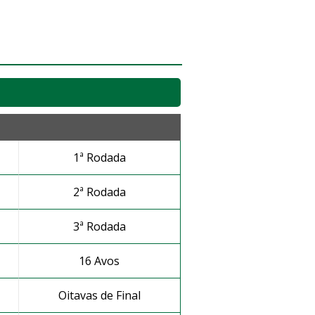
1ª Rodada
2ª Rodada
3ª Rodada
16 Avos
Oitavas de Final