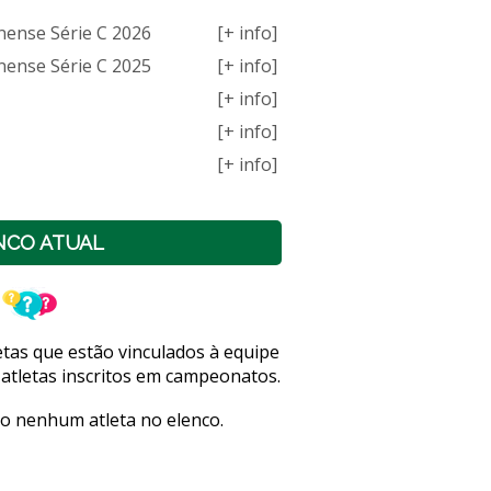
nense Série C 2026
[+ info]
nense Série C 2025
[+ info]
[+ info]
[+ info]
[+ info]
NCO ATUAL
letas que estão vinculados à equipe
 atletas inscritos em campeonatos.
o nenhum atleta no elenco.