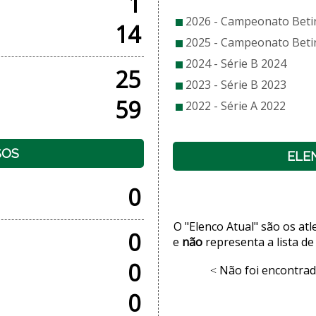
1
2026 - Campeonato Beti
14
2025 - Campeonato Beti
2024 - Série B 2024
25
2023 - Série B 2023
59
2022 - Série A 2022
SOS
ELE
0
O "Elenco Atual" são os at
0
e
não
representa a lista de
0
Não foi encontrad
<
0