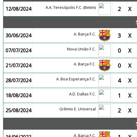
A.A. Teresópolis F.C. (Betim)
2
X
12/08/2024
A. Barça F.C.
3
X
30/06/2024
Nova União F.C.
0
X
07/07/2024
A. Barça F.C.
0
X
21/07/2024
A. Boa Esperança F.C.
4
X
28/07/2024
A.D. Dallas F.C.
1
X
18/08/2024
Grêmio E. Universal
2
X
25/08/2024
A. Barça F.C.