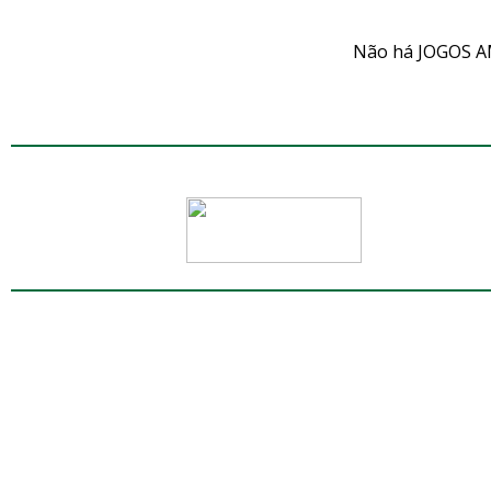
Não há JOGOS A