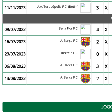
A.A. Teresópolis F.C. (Betim)
3
X
11/11/2023
Beija Flor F.C.
4
X
09/07/2023
A. Barça F.C.
2
X
16/07/2023
Recreio F.C.
0
X
23/07/2023
A. Barça F.C.
3
X
06/08/2023
A. Barça F.C.
2
X
13/08/2023
JOG