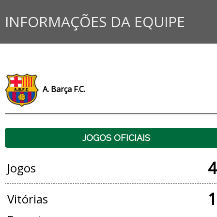
INFORMAÇÕES DA EQUIPE
A. Barça F.C.
JOGOS OFICIAIS
4
Jogos
1
Vitórias