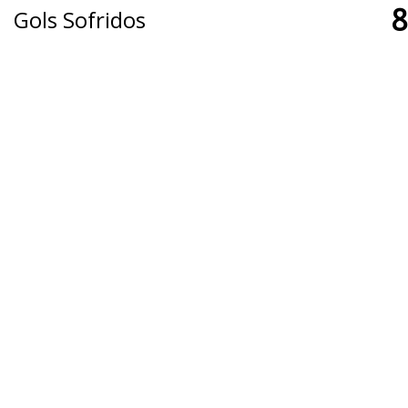
8
Gols Sofridos