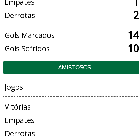
1
Empates
2
Derrotas
14
Gols Marcados
10
Gols Sofridos
AMISTOSOS
Jogos
Vitórias
Empates
Derrotas