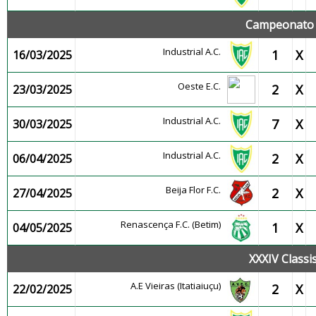
Campeonato 
Industrial A.C.
1
X
16/03/2025
Oeste E.C.
2
X
23/03/2025
Industrial A.C.
7
X
30/03/2025
Industrial A.C.
2
X
06/04/2025
Beija Flor F.C.
2
X
27/04/2025
Renascença F.C. (Betim)
1
X
04/05/2025
XXXIV Class
A.E Vieiras (Itatiaiuçu)
2
X
22/02/2025