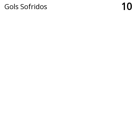
10
Gols Sofridos