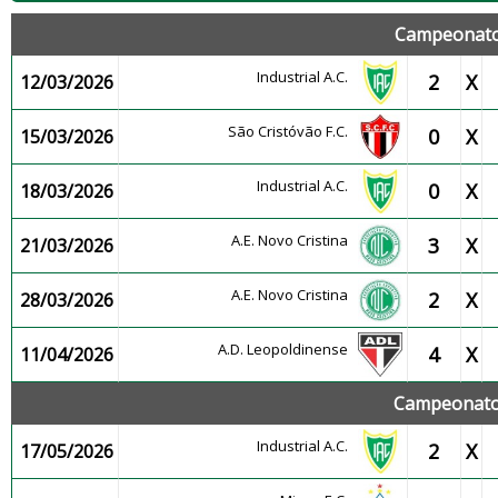
Campeonato 
Industrial A.C.
2
X
12/03/2026
São Cristóvão F.C.
0
X
15/03/2026
Industrial A.C.
0
X
18/03/2026
A.E. Novo Cristina
3
X
21/03/2026
A.E. Novo Cristina
2
X
28/03/2026
A.D. Leopoldinense
4
X
11/04/2026
Campeonato 
Industrial A.C.
2
X
17/05/2026