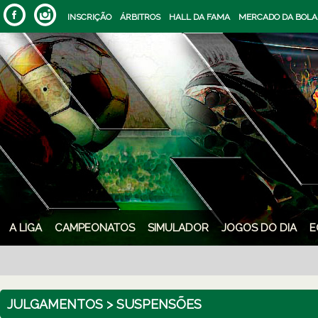
INSCRIÇÃO
ÁRBITROS
HALL DA FAMA
MERCADO DA BOLA
A LIGA
CAMPEONATOS
SIMULADOR
JOGOS DO DIA
E
JULGAMENTOS > SUSPENSÕES