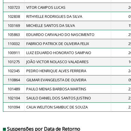
103723
VITOR CAMPOS LUCAS
2
102838
RITHYELLE RODRIGUES DA SILVA
0
103169
MICHELLE SANTOS DA SILVA
1
105863
EDUARDO CARVALHO DO NASCIMENTO
2
110032
FABRICIO PATRICK DE OLIVEIRA FELIX
2
100911
LUIZ EDUARDO HONORATO SAMPAIO
2
101275
JOÃO VICTOR NOLASCO VALADARES
1
102345
PEDRO HENRIQUE ALVES FERREIRA
2
110864
GILMAR EVANGELISTA DE OLIVEIRA
0
101489
PAULO MENAS BARBOSA MARTINS
2
102104
SAULO DANIEL DOS SANTOS JUSTINO
2
101094
CAUA WELITON SAMBUC DE SOUZA
2
Suspensões por Data de Retorno