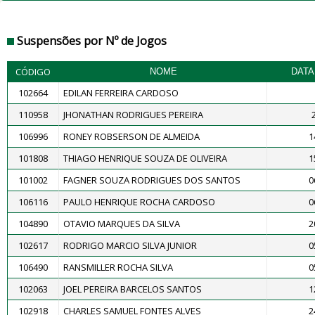
Suspensões por Nº de Jogos
CÓDIGO
NOME
DATA
102664
EDILAN FERREIRA CARDOSO
110958
JHONATHAN RODRIGUES PEREIRA
106996
RONEY ROBSERSON DE ALMEIDA
1
101808
THIAGO HENRIQUE SOUZA DE OLIVEIRA
1
101002
FAGNER SOUZA RODRIGUES DOS SANTOS
0
106116
PAULO HENRIQUE ROCHA CARDOSO
0
104890
OTAVIO MARQUES DA SILVA
2
102617
RODRIGO MARCIO SILVA JUNIOR
0
106490
RANSMILLER ROCHA SILVA
0
102063
JOEL PEREIRA BARCELOS SANTOS
1
102918
CHARLES SAMUEL FONTES ALVES
2