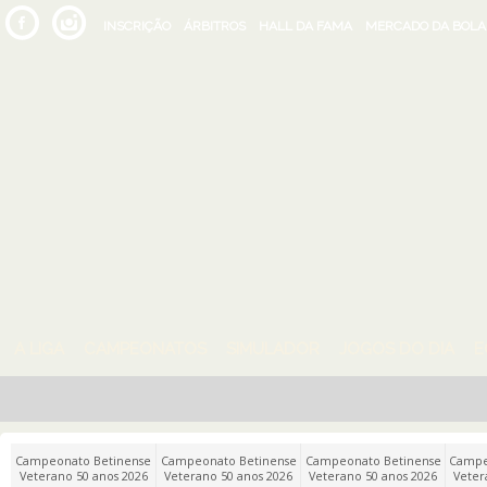
INSCRIÇÃO
ÁRBITROS
HALL DA FAMA
MERCADO DA BOLA
A LIGA
CAMPEONATOS
SIMULADOR
JOGOS DO DIA
E
Campeonato Betinense
Campeonato Betinense
Campeonato Betinense
Campe
Veterano 50 anos 2026
Veterano 50 anos 2026
Veterano 50 anos 2026
Veter