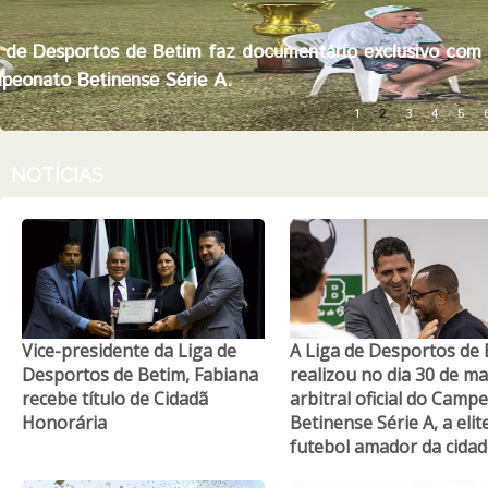
ga de Desportos de Betim faz documentário exclusivo com 
mpeonato Betinense Série A.
1
2
3
4
5
NOTÍCIAS
Vice-presidente da Liga de
A Liga de Desportos de
Desportos de Betim, Fabiana
realizou no dia 30 de m
recebe título de Cidadã
arbitral oficial do Camp
Honorária
Betinense Série A, a elit
futebol amador da cidad