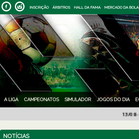
INSCRIÇÃO
ÁRBITROS
HALL DA FAMA
MERCADO DA BOLA
A LIGA
CAMPEONATOS
SIMULADOR
JOGOS DO DIA
E
13/08
- Em c
NOTÍCIAS