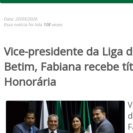
Data: 20/05/2026
Essa notícia foi lida
108
vezes
Vice-presidente da Liga 
Betim, Fabiana recebe tí
Honorária
V
d
F