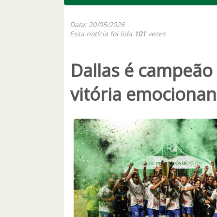
Data: 20/05/2026
Essa notícia foi lida
101
vezes
Dallas é campeão
vitória emociona