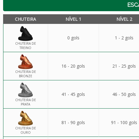
ESC
CHUTEIRA
NÍVEL 1
NÍVEL 2
0 gols
1 - 2 gols
CHUTEIRA DE
TREINO
16 - 20 gols
21 - 25 gols
CHUTEIRA DE
BRONZE
41 - 45 gols
46 - 50 gols
CHUTEIRA DE
PRATA
81 - 90 gols
91 - 100 gols
CHUTEIRA DE
OURO