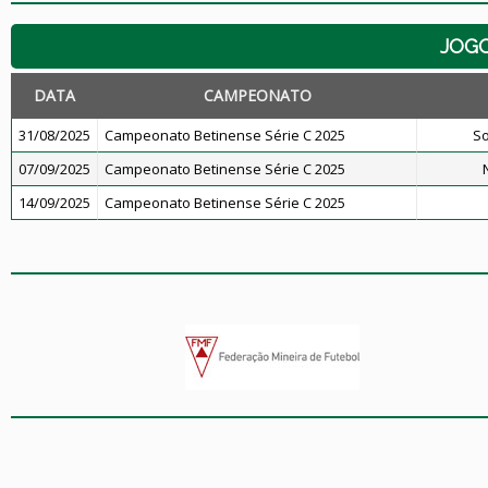
JOG
DATA
CAMPEONATO
31/08/2025
Campeonato Betinense Série C 2025
So
07/09/2025
Campeonato Betinense Série C 2025
14/09/2025
Campeonato Betinense Série C 2025