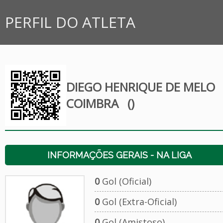
PERFIL DO ATLETA
DIEGO HENRIQUE DE MELO
COIMBRA
()
INFORMAÇÕES GERAIS - NA LIGA
0
Gol (Oficial)
0
Gol (Extra-Oficial)
0
Gol (Amistoso)