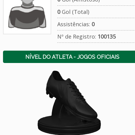
0
Gol (Total)
Assistências:
0
Nº de Registro:
100135
NÍVEL DO ATLETA - JOGOS OFICIAIS