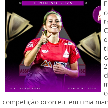
C
d
t
c
2
c
m
c
competição ocorreu, em uma manh