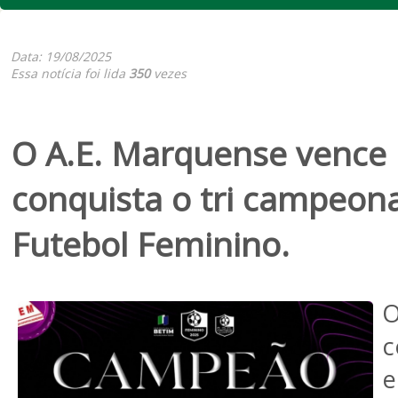
Data: 19/08/2025
Essa notícia foi lida
350
vezes
O A.E. Marquense vence 
conquista o tri campeon
Futebol Feminino.
c
e