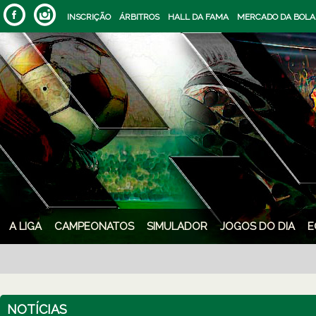
INSCRIÇÃO
ÁRBITROS
HALL DA FAMA
MERCADO DA BOLA
A LIGA
CAMPEONATOS
SIMULADOR
JOGOS DO DIA
E
NOTÍCIAS