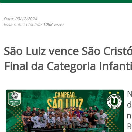
Data: 03/12/2024
Essa notícia foi lida
1088
vezes
São Luiz vence São Crist
Final da Categoria Infan
N
d
R