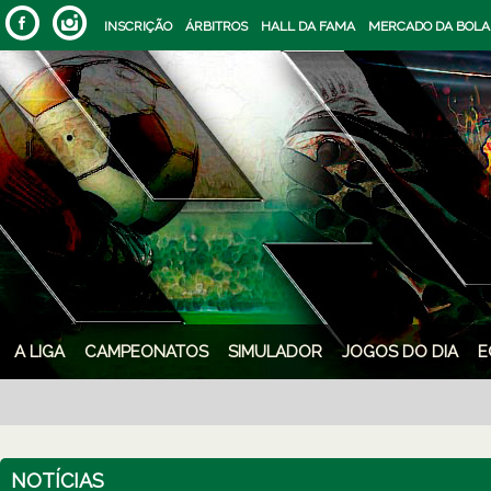
INSCRIÇÃO
ÁRBITROS
HALL DA FAMA
MERCADO DA BOLA
A LIGA
CAMPEONATOS
SIMULADOR
JOGOS DO DIA
E
NOTÍCIAS