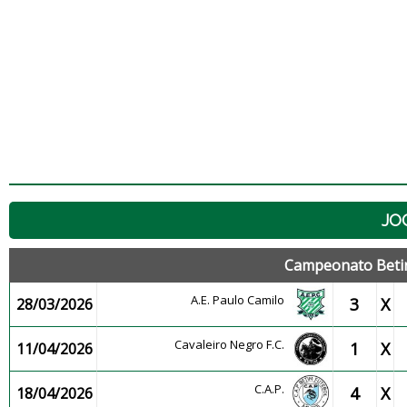
JO
Campeonato Betin
A.E. Paulo Camilo
3
X
28/03/2026
Cavaleiro Negro F.C.
1
X
11/04/2026
C.A.P.
4
X
18/04/2026