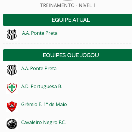
TREINAMENTO - NíVEL 1
EQUIPE ATUAL
A.A. Ponte Preta
EQUIPES QUE JOGOU
A.A. Ponte Preta
A.D. Portuguesa B.
Grêmio E. 1° de Maio
Cavaleiro Negro F.C.