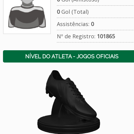
0
Gol (Total)
Assistências:
0
Nº de Registro:
101865
NÍVEL DO ATLETA - JOGOS OFICIAIS