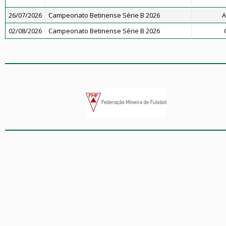
26/07/2026
Campeonato Betinense Série B 2026
A
02/08/2026
Campeonato Betinense Série B 2026