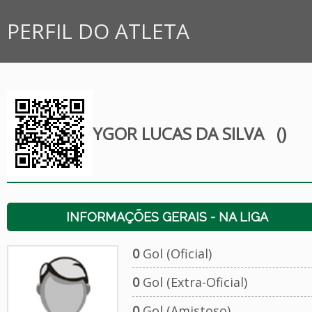
PERFIL DO ATLETA
YGOR LUCAS DA SILVA
()
INFORMAÇÕES GERAIS - NA LIGA
0
Gol (Oficial)
0
Gol (Extra-Oficial)
0
Gol (Amistoso)