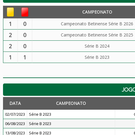
CAMPEONATO
1
0
Campeonato Betinense Série B 2026
2
0
Campeonato Betinense Série B 2025
2
0
Série B 2024
1
1
Série B 2023
JOG
DATA
CAMPEONATO
02/07/2023
Série B 2023
06/08/2023
Série B 2023
13/08/2023
Série B 2023