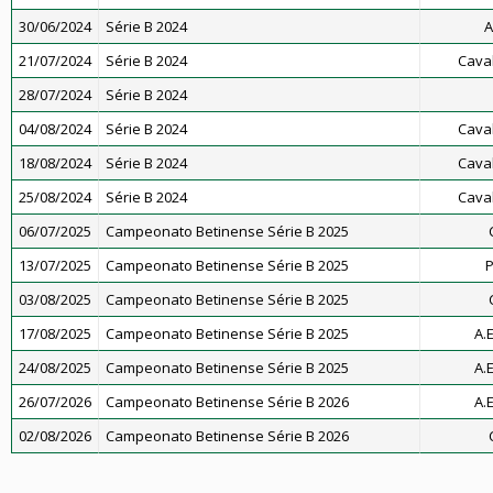
30/06/2024
Série B 2024
A
21/07/2024
Série B 2024
Caval
28/07/2024
Série B 2024
04/08/2024
Série B 2024
Caval
18/08/2024
Série B 2024
Caval
25/08/2024
Série B 2024
Caval
06/07/2025
Campeonato Betinense Série B 2025
13/07/2025
Campeonato Betinense Série B 2025
P
03/08/2025
Campeonato Betinense Série B 2025
17/08/2025
Campeonato Betinense Série B 2025
A.
24/08/2025
Campeonato Betinense Série B 2025
A.
26/07/2026
Campeonato Betinense Série B 2026
A.
02/08/2026
Campeonato Betinense Série B 2026