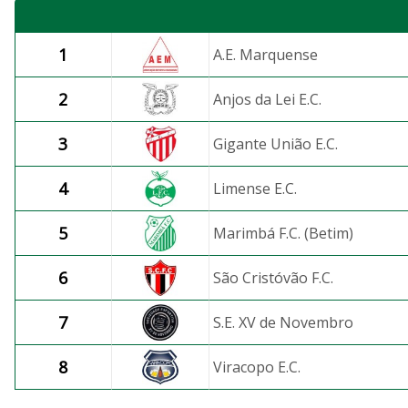
1
A.E. Marquense
2
Anjos da Lei E.C.
3
Gigante União E.C.
4
Limense E.C.
5
Marimbá F.C. (Betim)
6
São Cristóvão F.C.
7
S.E. XV de Novembro
8
Viracopo E.C.