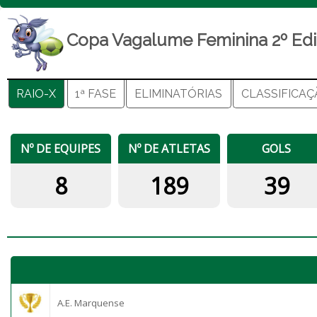
Copa Vagalume Feminina 2º Ed
RAIO-X
1ª FASE
ELIMINATÓRIAS
CLASSIFICA
Nº DE EQUIPES
Nº DE ATLETAS
GOLS
8
189
39
A.E. Marquense