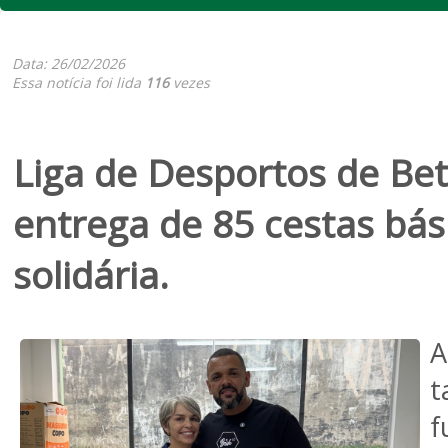
Data: 26/02/2026
Essa notícia foi lida
116
vezes
Liga de Desportos de Bet
entrega de 85 cestas bá
solidária.
t
f