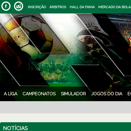
INSCRIÇÃO
ÁRBITROS
HALL DA FAMA
MERCADO DA BOLA
A LIGA
CAMPEONATOS
SIMULADOR
JOGOS DO DIA
E
NOTÍCIAS