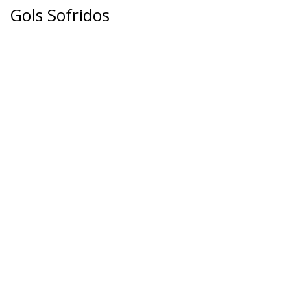
Gols Sofridos