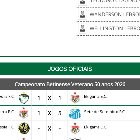
TEODORO CLAUDIO 
WANDERSON LEBRON
WELLINGTON LEBRO
JOGOS OFICIAIS
Campeonato Betinense Veterano 50 anos 2026
olis F.C.
Ekigarra E.C.
1
X
1
arra E.C.
Sete de Setembro F.C.
1
X
5
ssia F.C.
Ekigarra E.C.
-
X
-