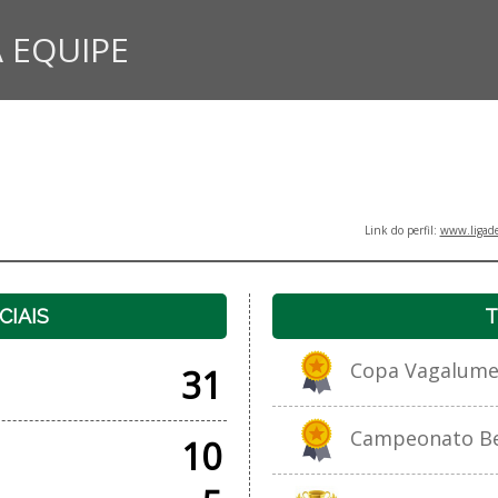
 EQUIPE
Link do perfil:
www.ligade
CIAIS
T
Copa Vagalume 
31
Campeonato Bet
10