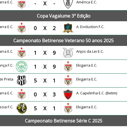
arra E.C.
América E.C.
-
X
-
Copa Vagalume 3ª Edição
arra E.C.
A. Evoluction F.C.
0
X
2
Campeonato Betinense Veterano 50 anos 2025
arra E.C.
Anjos da Lei E.C.
1
X
9
ança F.C.
Ekigarra E.C.
1
X
9
nte Preta
Ekigarra E.C.
5
X
1
arra E.C.
A. Capelinha E.C. (Betim)
0
X
3
ssia F.C.
Ekigarra E.C.
5
X
1
Campeonato Betinense Série C 2025