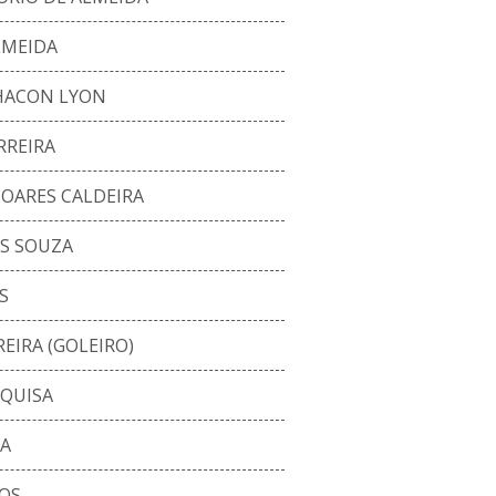
LMEIDA
CHACON LYON
RREIRA
OARES CALDEIRA
S SOUZA
S
EIRA (GOLEIRO)
RQUISA
VA
OS