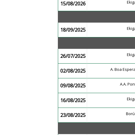
Ekig
15/08/2026
Ekig
18/09/2025
Ekig
26/07/2025
A. Boa Esper
02/08/2025
A.A. Po
09/08/2025
Ekig
16/08/2025
Ború
23/08/2025