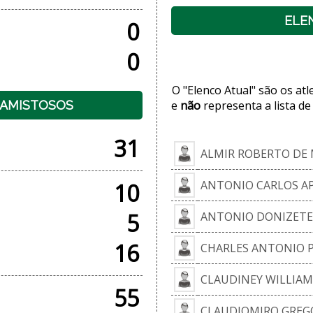
ELE
0
0
O "Elenco Atual" são os at
+ AMISTOSOS
e
não
representa a lista de
31
ALMIR ROBERTO DE 
ANTONIO CARLOS A
10
5
ANTONIO DONIZETE
16
CHARLES ANTONIO P
CLAUDINEY WILLIAM
55
CLAUDIOMIRO GREG