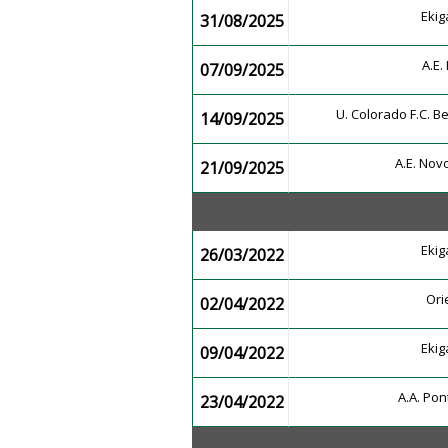
Ekig
31/08/2025
A.E
07/09/2025
U. Colorado F.C. 
14/09/2025
A.E. No
21/09/2025
Ekig
26/03/2022
Ori
02/04/2022
Ekig
09/04/2022
A.A. Po
23/04/2022