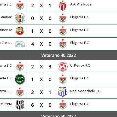
arra E.C.
A.A. Vila Nova
2
X
1
. Lambari
Ekigarra E.C.
0
X
0
Betinense
Ekigarra E.C.
1
X
0
vo Caxias
Ekigarra E.C.
4
X
0
Veterano 40 2022
arra E.C.
U. Petrox F.C.
2
X
3
ente F.C.
Ekigarra E.C.
1
X
0
arra E.C.
Real Sociedade F.C.
2
X
1
nte Preta
Ekigarra E.C.
6
X
0
Veterano 50 2022