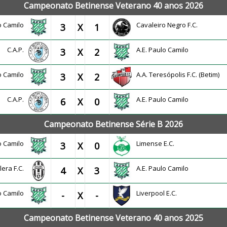
Campeonato Betinense Veterano 40 anos 2026
lo Camilo
Cavaleiro Negro F.C.
3
X
1
C.A.P.
A.E. Paulo Camilo
3
X
2
lo Camilo
A.A. Teresópolis F.C. (Betim)
3
X
2
C.A.P.
A.E. Paulo Camilo
6
X
0
Campeonato Betinense Série B 2026
lo Camilo
Limense E.C.
3
X
0
lera F.C.
A.E. Paulo Camilo
4
X
3
lo Camilo
Liverpool E.C.
-
X
-
Campeonato Betinense Veterano 40 anos 2025