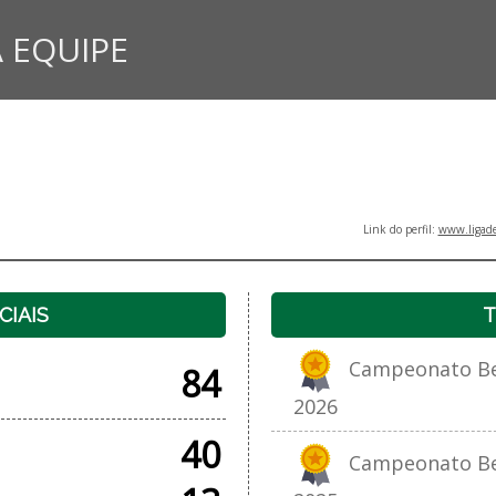
 EQUIPE
Link do perfil:
www.ligade
CIAIS
T
Campeonato Bet
84
2026
40
Campeonato Bet