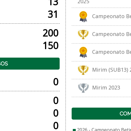
13
2025
31
Campeonato Beti
200
Campeonato Bet
150
Campeonato Bet
SOS
Mirim (SUB13) 
0
Mirim 2023
0
0
COM
0
2026 - Campeonato Beti