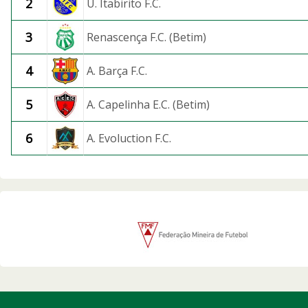
2
U. Itabirito F.C.
3
Renascença F.C. (Betim)
4
A. Barça F.C.
5
A. Capelinha E.C. (Betim)
6
A. Evoluction F.C.