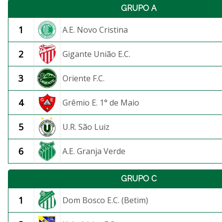
GRUPO A
1
A.E. Novo Cristina
2
Gigante União E.C.
3
Oriente F.C.
4
Grêmio E. 1° de Maio
5
U.R. São Luiz
6
A.E. Granja Verde
GRUPO C
1
Dom Bosco E.C. (Betim)