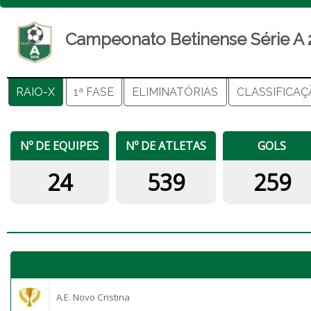
Campeonato Betinense Série A 
RAIO-X
1ª FASE
ELIMINATÓRIAS
CLASSIFICA
Nº DE EQUIPES
Nº DE ATLETAS
GOLS
24
539
259
A.E. Novo Cristina