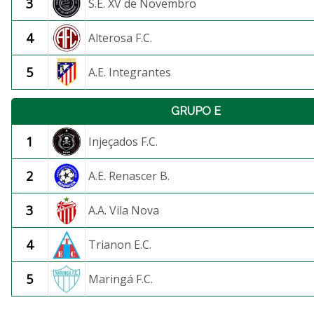
3
S.E. XV de Novembro
4
Alterosa F.C.
5
A.E. Integrantes
GRUPO E
1
Injeçados F.C.
2
A.E. Renascer B.
3
A.A. Vila Nova
4
Trianon E.C.
5
Maringá F.C.