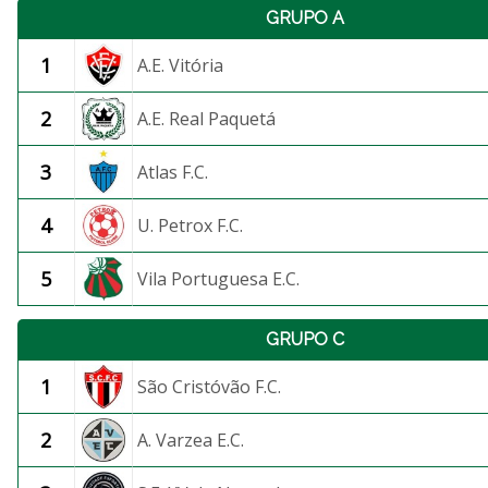
GRUPO A
1
A.E. Vitória
2
A.E. Real Paquetá
3
Atlas F.C.
4
U. Petrox F.C.
5
Vila Portuguesa E.C.
GRUPO C
1
São Cristóvão F.C.
2
A. Varzea E.C.