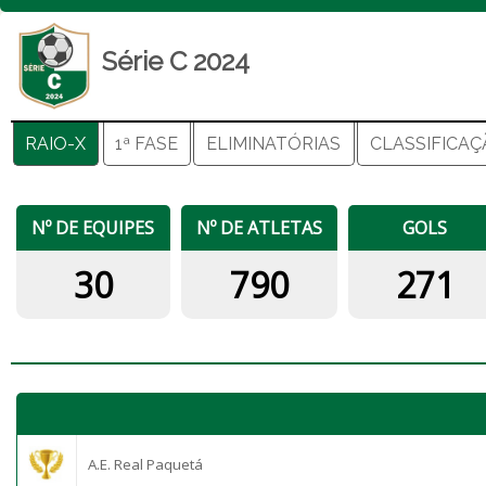
Série C 2024
RAIO-X
1ª FASE
ELIMINATÓRIAS
CLASSIFICA
Nº DE EQUIPES
Nº DE ATLETAS
GOLS
30
790
271
A.E. Real Paquetá