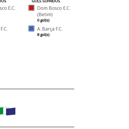
DOS
GOLS SOFRIDOS
co E.C.
Dom Bosco E.C.
(Betim)
0 gol(s)
F.C.
A. Barça F.C.
8 gol(s)