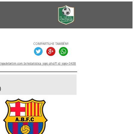
COMPARTILHE TAMBÉM!
igadebetim.com.br/estatistica_jogo.php?f_id_jogo=3438
)