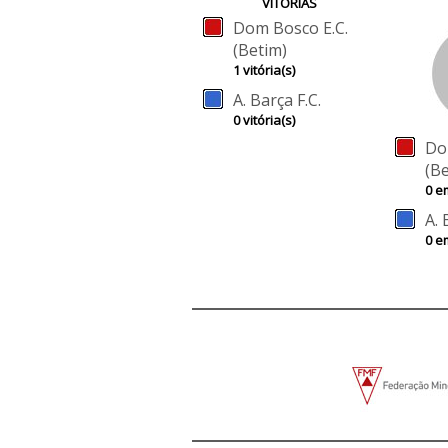
VÍTÓRIAS
Dom Bosco E.C.
(Betim)
1 vitória(s)
A. Barça F.C.
0 vitória(s)
Do
(B
0 e
A. 
0 e