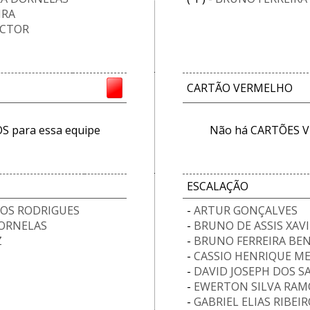
IRA
ICTOR
CARTÃO VERMELHO
 para essa equipe
Não há CARTÕES V
ESCALAÇÃO
OS RODRIGUES
-
ARTUR GONÇALVES
DORNELAS
-
BRUNO DE ASSIS XAV
Z
-
BRUNO FERREIRA BEN
-
CASSIO HENRIQUE ME
-
DAVID JOSEPH DOS 
-
EWERTON SILVA RAM
-
GABRIEL ELIAS RIBE