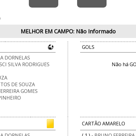
)
MELHOR EM CAMPO: Não Informado
GOLS
RA DORNELAS
CI SILVA RODRIGUES
Não há GO
UZA
TOS DE SOUZA
FERREIRA GOMES
PINHEIRO
CARTÃO AMARELO
RA DORNELAS
( 1 ) -
BRUNO FERREIRA