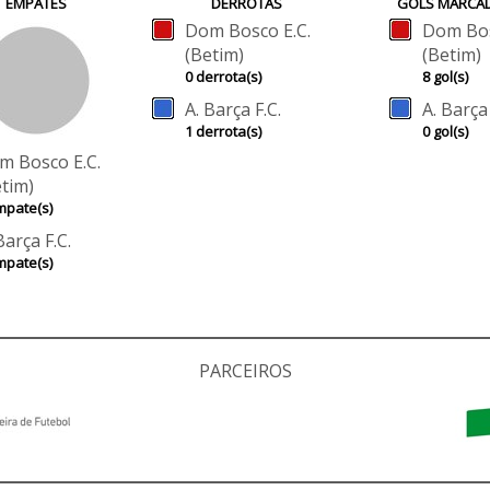
EMPATES
DERROTAS
GOLS MARCA
Dom Bosco E.C.
Dom Bos
(Betim)
(Betim)
0 derrota(s)
8 gol(s)
A. Barça F.C.
A. Barça 
1 derrota(s)
0 gol(s)
m Bosco E.C.
etim)
mpate(s)
Barça F.C.
mpate(s)
PARCEIROS