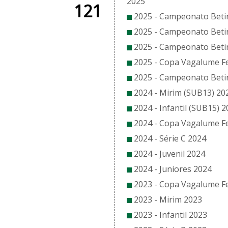
2025
121
2025 - Campeonato Betin
2025 - Campeonato Beti
2025 - Campeonato Betin
2025 - Copa Vagalume Fe
2025 - Campeonato Beti
2024 - Mirim (SUB13) 20
2024 - Infantil (SUB15) 
2024 - Copa Vagalume Fe
2024 - Série C 2024
2024 - Juvenil 2024
2024 - Juniores 2024
2023 - Copa Vagalume Fe
2023 - Mirim 2023
2023 - Infantil 2023