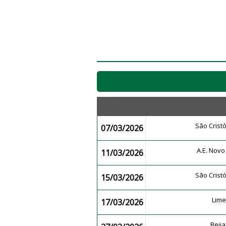
São Crist
07/03/2026
A.E. Novo
11/03/2026
São Crist
15/03/2026
Lime
17/03/2026
Beija