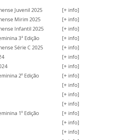
ense Juvenil 2025
[+ info]
nense Mirim 2025
[+ info]
ense Infantil 2025
[+ info]
minina 3ª Edição
[+ info]
nense Série C 2025
[+ info]
24
[+ info]
2024
[+ info]
minina 2º Edição
[+ info]
[+ info]
[+ info]
[+ info]
minina 1º Edição
[+ info]
[+ info]
[+ info]