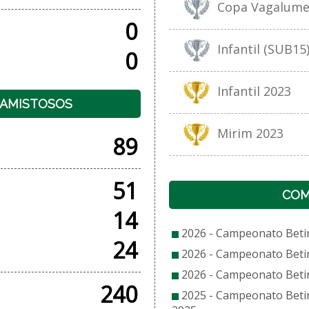
Copa Vagalume 
0
Infantil (SUB15
0
Infantil 2023
+ AMISTOSOS
Mirim 2023
89
51
COM
14
2026 - Campeonato Beti
24
2026 - Campeonato Beti
2026 - Campeonato Betin
240
2025 - Campeonato Beti