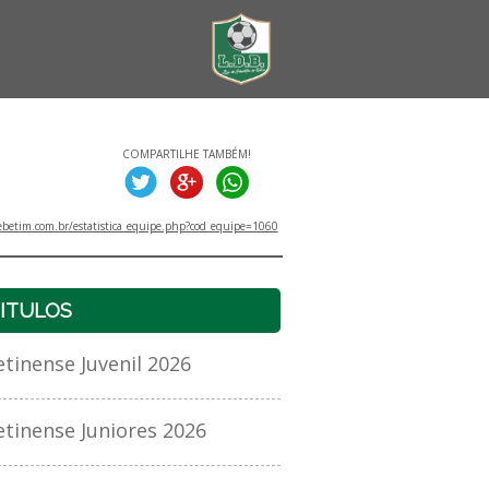
COMPARTILHE TAMBÉM!
betim.com.br/estatistica_equipe.php?cod_equipe=1060
ITULOS
inense Juvenil 2026
inense Juniores 2026