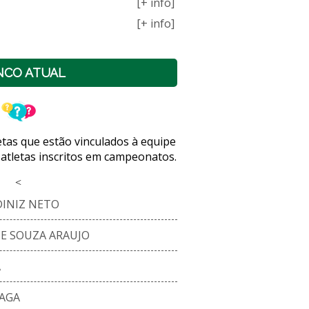
[+ info]
[+ info]
NCO ATUAL
letas que estão vinculados à equipe
 atletas inscritos em campeonatos.
<
DINIZ NETO
E SOUZA ARAUJO
A
AGA