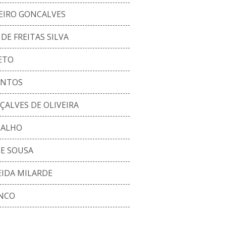
DEIRO GONCALVES
DE FREITAS SILVA
ETO
ANTOS
ÇALVES DE OLIVEIRA
IALHO
E SOUSA
IDA MILARDE
ANCO