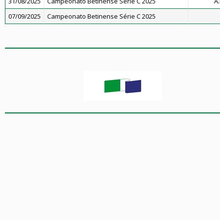
31/08/2025
Campeonato Betinense Série C 2025
A.
07/09/2025
Campeonato Betinense Série C 2025