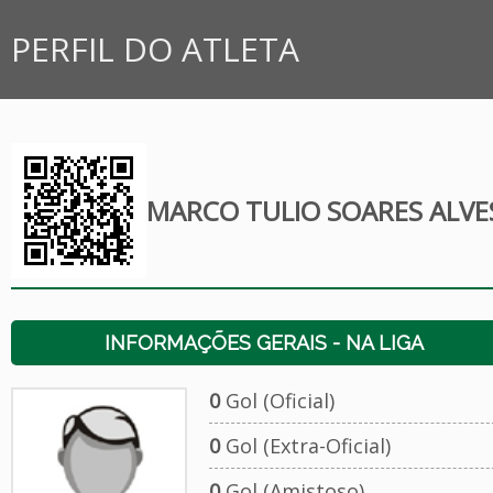
PERFIL DO ATLETA
MARCO TULIO SOARES ALVE
INFORMAÇÕES GERAIS - NA LIGA
0
Gol (Oficial)
0
Gol (Extra-Oficial)
0
Gol (Amistoso)