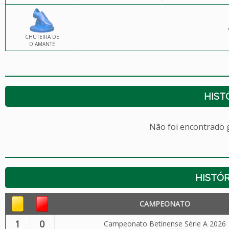
CHUTEIRA DE
DIAMANTE
HIST
Não foi encontrado
HISTÓR
CAMPEONATO
1
0
Campeonato Betinense Série A 2026