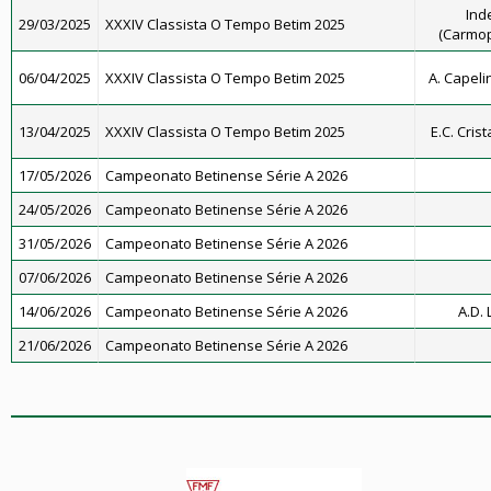
Ind
29/03/2025
XXXIV Classista O Tempo Betim 2025
(Carmop
06/04/2025
XXXIV Classista O Tempo Betim 2025
A. Capeli
13/04/2025
XXXIV Classista O Tempo Betim 2025
E.C. Cris
17/05/2026
Campeonato Betinense Série A 2026
24/05/2026
Campeonato Betinense Série A 2026
31/05/2026
Campeonato Betinense Série A 2026
07/06/2026
Campeonato Betinense Série A 2026
14/06/2026
Campeonato Betinense Série A 2026
A.D.
21/06/2026
Campeonato Betinense Série A 2026