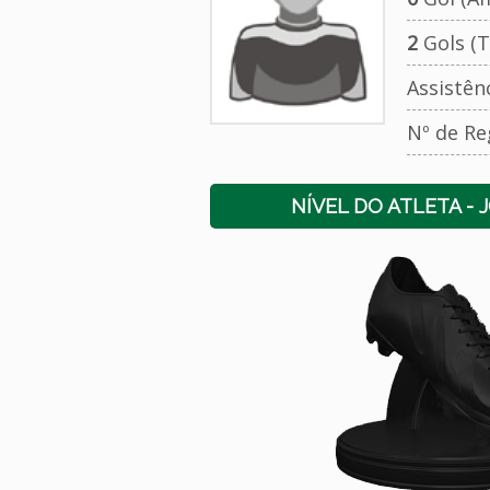
2
Gols (T
Assistên
Nº de Re
NÍVEL DO ATLETA - 