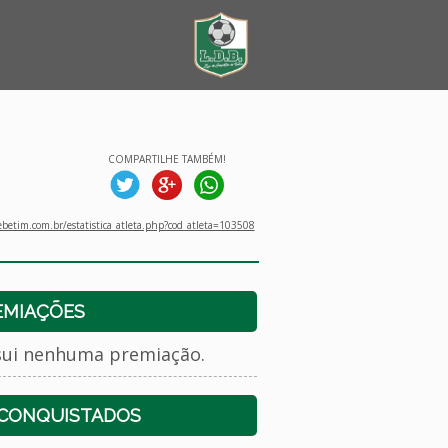
COMPARTILHE TAMBÉM!
betim.com.br/estatistica_atleta.php?cod_atleta=103508
EMIAÇÕES
sui nenhuma premiação.
 CONQUISTADOS