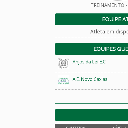
TREINAMENTO - 
EQUIPE A
Atleta em disp
EQUIPES QU
Anjos da Lei E.C.
A.E. Novo Caxias