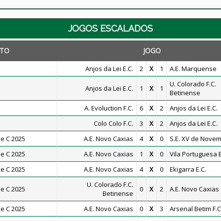
JOGOS ESCALADOS
TO
JOGO
Anjos da Lei E.C.
2
X
1
A.E. Marquense
U. Colorado F.C.
Anjos da Lei E.C.
1
X
1
Betinense
A. Evoluction F.C.
6
X
2
Anjos da Lei E.C.
Colo Colo F.C.
3
X
2
Anjos da Lei E.C.
e C 2025
A.E. Novo Caxias
4
X
0
S.E. XV de Nove
e C 2025
A.E. Novo Caxias
1
X
0
Vila Portuguesa E
e C 2025
A.E. Novo Caxias
4
X
0
Ekigarra E.C.
U. Colorado F.C.
e C 2025
0
X
2
A.E. Novo Caxias
Betinense
e C 2025
A.E. Novo Caxias
0
X
3
Arsenal Betim F.C