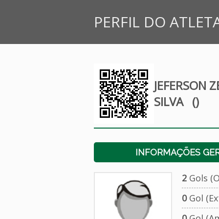
PERFIL DO ATLET
JEFERSON Z
SILVA
()
INFORMAÇÕES GERA
2
Gols (Of
0
Gol (Ext
0
Gol (Am