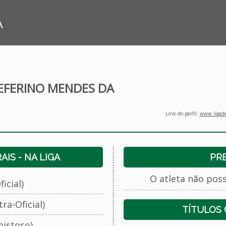
A
EFERINO MENDES DA
Link do perfil:
www.ligade
IS - NA LIGA
PR
O atleta não pos
icial)
ra-Oficial)
TÍTULOS
istoso)