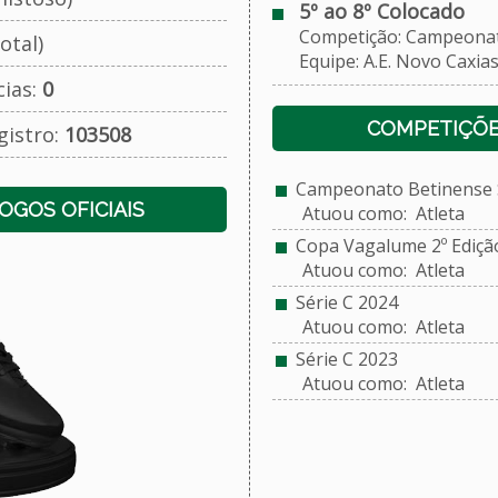
5º ao 8º Colocado
Competição: Campeonato 
otal)
Equipe: A.E. Novo Caxia
cias:
0
COMPETIÇÕE
gistro:
103508
Campeonato Betinense S
JOGOS OFICIAIS
Atuou como: Atleta
Copa Vagalume 2º Ediçã
Atuou como: Atleta
Série C 2024
Atuou como: Atleta
Série C 2023
Atuou como: Atleta