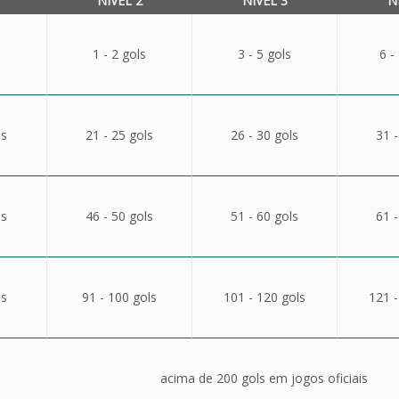
NÍVEL 2
NÍVEL 3
N
1 - 2 gols
3 - 5 gols
6 -
ls
21 - 25 gols
26 - 30 gols
31 -
ls
46 - 50 gols
51 - 60 gols
61 -
ls
91 - 100 gols
101 - 120 gols
121 -
acima de 200 gols em jogos oficiais