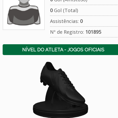
0
Gol (Total)
Assistências:
0
Nº de Registro:
101895
NÍVEL DO ATLETA - JOGOS OFICIAIS