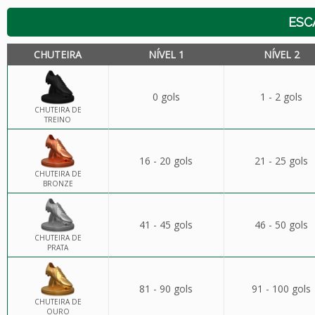
ESC
CHUTEIRA
NÍVEL 1
NÍVEL 2
0 gols
1 - 2 gols
CHUTEIRA DE
TREINO
16 - 20 gols
21 - 25 gols
CHUTEIRA DE
BRONZE
41 - 45 gols
46 - 50 gols
CHUTEIRA DE
PRATA
81 - 90 gols
91 - 100 gols
CHUTEIRA DE
OURO