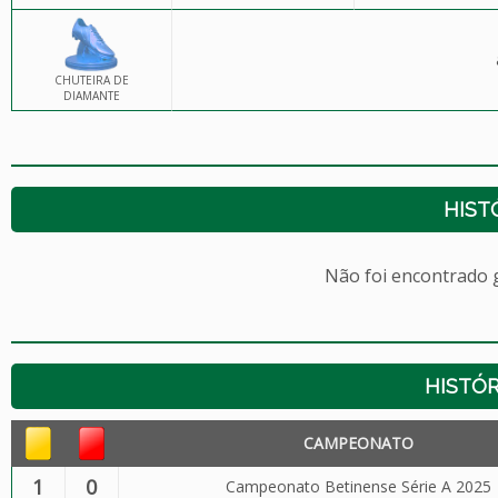
CHUTEIRA DE
DIAMANTE
HIST
Não foi encontrado
HISTÓR
CAMPEONATO
1
0
Campeonato Betinense Série A 2025