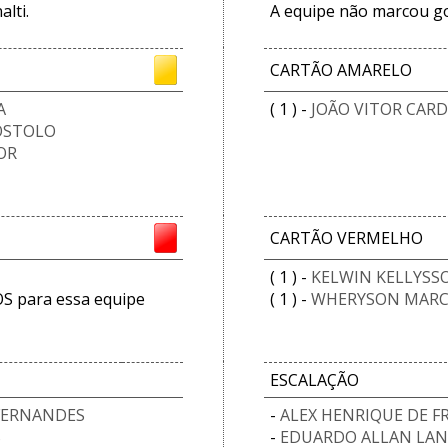
lti.
A equipe não marcou gol
CARTÃO AMARELO
A
( 1 ) -
JOÃO VITOR CARD
OSTOLO
OR
CARTÃO VERMELHO
( 1 ) -
KELWIN KELLYS
 para essa equipe
( 1 ) -
WHERYSON MARC
ESCALAÇÃO
 FERNANDES
-
ALEX HENRIQUE DE F
S
-
EDUARDO ALLAN LAN