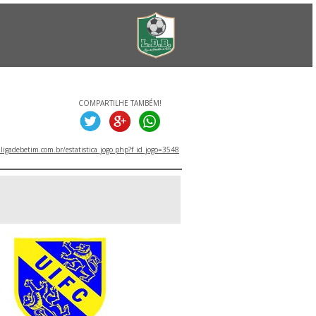
COMPARTILHE TAMBÉM!
igadebetim.com.br/estatistica_jogo.php?f_id_jogo=3548