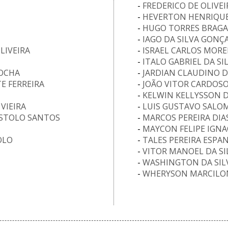
-
FREDERICO DE OLIVEI
-
HEVERTON HENRIQUE
-
HUGO TORRES BRAGA
-
IAGO DA SILVA GONÇ
LIVEIRA
-
ISRAEL CARLOS MOR
-
ITALO GABRIEL DA SI
ROCHA
-
JARDIAN CLAUDINO 
E FERREIRA
-
JOÃO VITOR CARDOSO
-
KELWIN KELLYSSON
VIEIRA
-
LUIS GUSTAVO SALOM
OSTOLO SANTOS
-
MARCOS PEREIRA DIAS
-
MAYCON FELIPE IGNA
OLO
-
TALES PEREIRA ESPA
-
VITOR MANOEL DA SI
-
WASHINGTON DA SIL
-
WHERYSON MARCILO