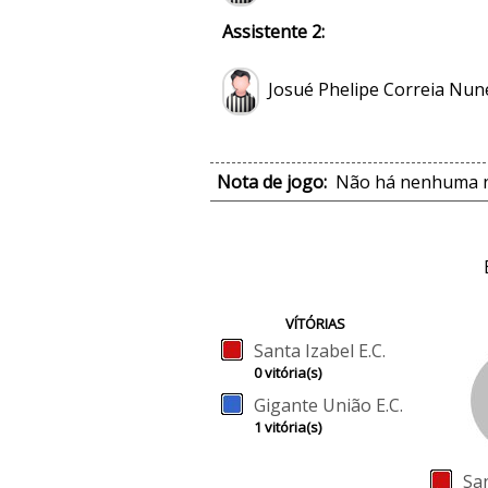
Assistente 2:
Josué Phelipe Correia Nun
Nota de jogo:
Não há nenhuma no
VÍTÓRIAS
Santa Izabel E.C.
0 vitória(s)
Gigante União E.C.
1 vitória(s)
San