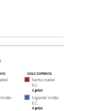
S
DOS
GOLS SOFRIDOS
abel
Santa Izabel
E.C.
2 gol(s)
 União
Gigante União
E.C.
0 gol(s)