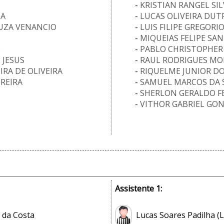
-
KRISTIAN RANGEL SIL
IA
-
LUCAS OLIVEIRA DUT
UZA VENANCIO
-
LUIS FILIPE GREGORI
-
MIQUEIAS FELIPE SA
-
PABLO CHRISTOPHER
 JESUS
-
RAUL RODRIGUES MO
RA DE OLIVEIRA
-
RIQUELME JUNIOR DO
OREIRA
-
SAMUEL MARCOS DA S
-
SHERLON GERALDO F
-
VITHOR GABRIEL GON
Assistente 1:
 da Costa
Lucas Soares Padilha (