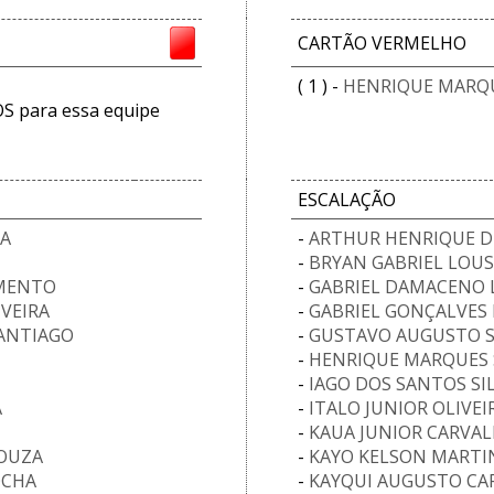
CARTÃO VERMELHO
( 1 ) -
HENRIQUE MARQU
 para essa equipe
ESCALAÇÃO
ZA
-
ARTHUR HENRIQUE D
-
BRYAN GABRIEL LOU
IMENTO
-
GABRIEL DAMACENO 
IVEIRA
-
GABRIEL GONÇALVES
SANTIAGO
-
GUSTAVO AUGUSTO 
-
HENRIQUE MARQUES 
-
IAGO DOS SANTOS SI
A
-
ITALO JUNIOR OLIVEI
-
KAUA JUNIOR CARVAL
SOUZA
-
KAYO KELSON MARTIN
OCHA
-
KAYQUI AUGUSTO CA