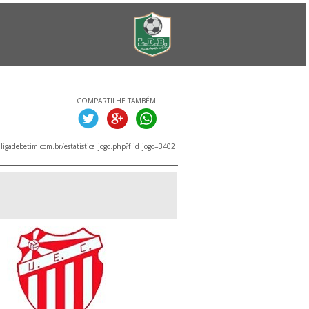
COMPARTILHE TAMBÉM!
igadebetim.com.br/estatistica_jogo.php?f_id_jogo=3402