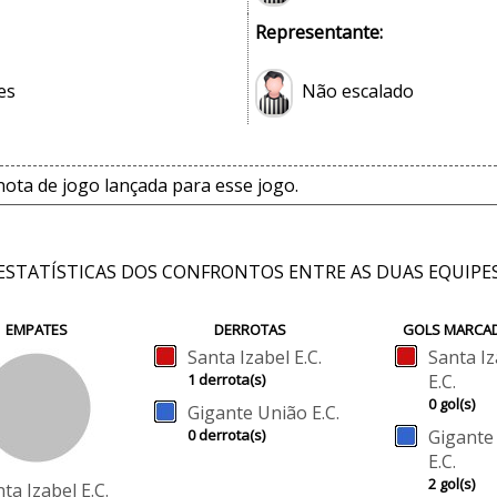
Representante:
es
Não escalado
ta de jogo lançada para esse jogo.
ESTATÍSTICAS DOS CONFRONTOS ENTRE AS DUAS EQUIPE
EMPATES
DERROTAS
GOLS MARCA
Santa Izabel E.C.
Santa Iz
1 derrota(s)
E.C.
0 gol(s)
Gigante União E.C.
0 derrota(s)
Gigante
E.C.
2 gol(s)
ta Izabel E.C.