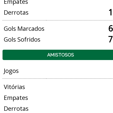
Empates
1
Derrotas
6
Gols Marcados
7
Gols Sofridos
AMISTOSOS
Jogos
Vitórias
Empates
Derrotas