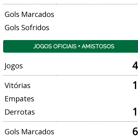
Gols Marcados
Gols Sofridos
JOGOS OFICIAIS + AMISTOSOS
4
Jogos
1
Vitórias
Empates
1
Derrotas
6
Gols Marcados