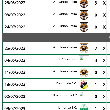
A.E. União Betim
3
X
26/06/2022
A.E. União Betim
0
X
03/07/2022
A.E. União Betim
0
X
24/07/2022
A.E. União Betim
2
X
25/06/2023
U.R. São Luiz
3
X
04/06/2023
A.E. União Betim
0
X
11/06/2023
Petrovale E.C.
1
X
18/06/2023
Paranaense F.C
0
X
02/07/2023
Limense E.C.
1
X
09/07/2023