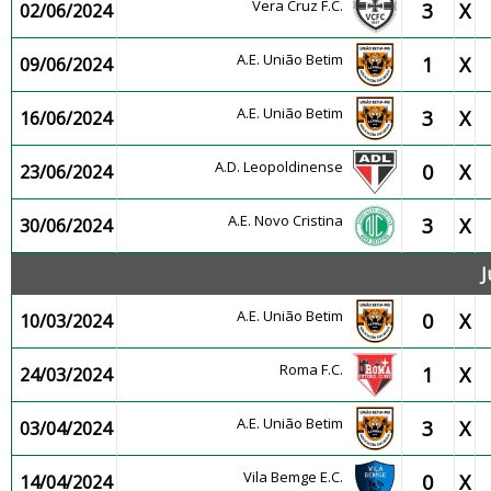
Vera Cruz F.C.
3
X
02/06/2024
A.E. União Betim
1
X
09/06/2024
A.E. União Betim
3
X
16/06/2024
A.D. Leopoldinense
0
X
23/06/2024
A.E. Novo Cristina
3
X
30/06/2024
J
A.E. União Betim
0
X
10/03/2024
Roma F.C.
1
X
24/03/2024
A.E. União Betim
3
X
03/04/2024
Vila Bemge E.C.
0
X
14/04/2024