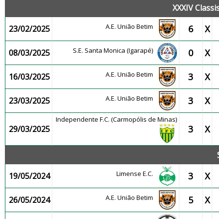
XXXIV Class
A.E. União Betim
6
X
23/02/2025
S.E. Santa Monica (Igarapé)
0
X
08/03/2025
A.E. União Betim
3
X
16/03/2025
A.E. União Betim
3
X
23/03/2025
Independente F.C. (Carmopólis de Minas)
3
X
29/03/2025
Limense E.C.
3
X
19/05/2024
A.E. União Betim
5
X
26/05/2024