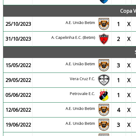
Copa V
A.E. União Betim
1
X
25/10/2023
A. Capelinha E.C. (Betim)
2
X
31/10/2023
A.E. União Betim
3
X
15/05/2022
Vera Cruz F.C.
1
X
29/05/2022
Petrovale E.C.
1
X
05/06/2022
A.E. União Betim
4
X
12/06/2022
A.E. União Betim
3
X
19/06/2022