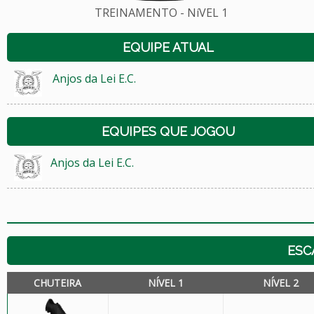
TREINAMENTO - NíVEL 1
EQUIPE ATUAL
Anjos da Lei E.C.
EQUIPES QUE JOGOU
Anjos da Lei E.C.
ESC
CHUTEIRA
NÍVEL 1
NÍVEL 2