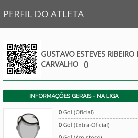
PERFIL DO ATLETA
GUSTAVO ESTEVES RIBEIRO 
CARVALHO
()
INFORMAÇÕES GERAIS - NA LIGA
0
Gol (Oficial)
0
Gol (Extra-Oficial)
0
Gol (Amistoso)