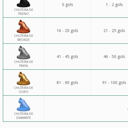
0 gols
1 - 2 gols
CHUTEIRA DE
TREINO
16 - 20 gols
21 - 25 gols
CHUTEIRA DE
BRONZE
41 - 45 gols
46 - 50 gols
CHUTEIRA DE
PRATA
81 - 90 gols
91 - 100 gols
CHUTEIRA DE
OURO
CHUTEIRA DE
DIAMANTE