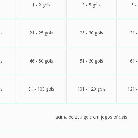
1 - 2 gols
3 - 5 gols
6 -
ls
21 - 25 gols
26 - 30 gols
31 -
ls
46 - 50 gols
51 - 60 gols
61 -
ls
91 - 100 gols
101 - 120 gols
121 -
acima de 200 gols em jogos oficiais