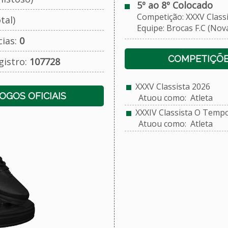
5º ao 8º Colocado
Competição: XXXV Classi
tal)
Equipe: Brocas F.C (Nova
cias:
0
COMPETIÇÕE
gistro:
107728
XXXV Classista 2026
JOGOS OFICIAIS
Atuou como: Atleta
XXXIV Classista O Temp
Atuou como: Atleta