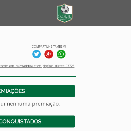
COMPARTILHE TAMBÉM!
betim.com.br/estatistica_atleta.php?cod_atleta=107728
EMIAÇÕES
sui nenhuma premiação.
 CONQUISTADOS