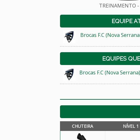
TREINAMENTO - 
EQUIPE A
Brocas F.C (Nova Serrana
EQUIPES QU
Brocas F.C (Nova Serrana
CHUTEIRA
NÍVEL 1