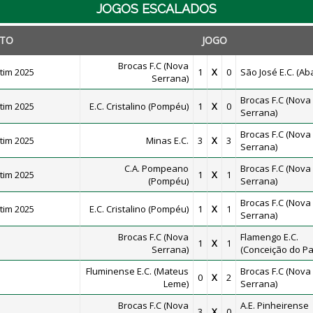
JOGOS ESCALADOS
TO
JOGO
Brocas F.C (Nova
tim 2025
1
X
0
São José E.C. (Ab
Serrana)
Brocas F.C (Nova
tim 2025
E.C. Cristalino (Pompéu)
1
X
0
Serrana)
Brocas F.C (Nova
tim 2025
Minas E.C.
3
X
3
Serrana)
C.A. Pompeano
Brocas F.C (Nova
tim 2025
1
X
1
(Pompéu)
Serrana)
Brocas F.C (Nova
tim 2025
E.C. Cristalino (Pompéu)
1
X
1
Serrana)
Brocas F.C (Nova
Flamengo E.C.
1
X
1
Serrana)
(Conceição do Pa
Fluminense E.C. (Mateus
Brocas F.C (Nova
0
X
2
Leme)
Serrana)
Brocas F.C (Nova
A.E. Pinheirense
3
X
0