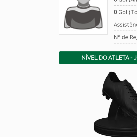
0
Gol (To
Assistên
Nº de Re
NÍVEL DO ATLETA - 