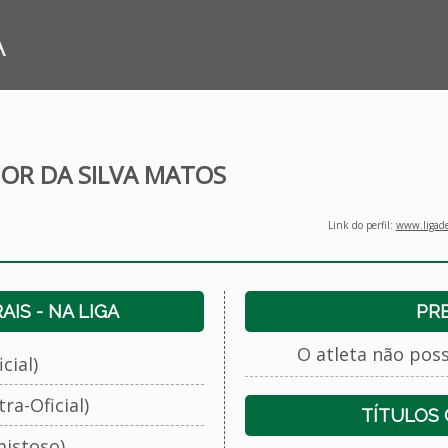
A
IOR DA SILVA MATOS
Link do perfil:
www.ligade
IS - NA LIGA
PR
O atleta não pos
cial)
ra-Oficial)
TÍTULOS
istoso)