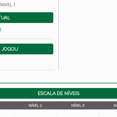
NíVEL 1
TUAL
)
E JOGOU
)
ESCALA DE NÍVEIS
NÍVEL 2
NÍVEL 3
N