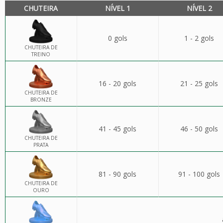
CHUTEIRA
NÍVEL 1
NÍVEL 2
0 gols
1 - 2 gols
CHUTEIRA DE
TREINO
16 - 20 gols
21 - 25 gols
CHUTEIRA DE
BRONZE
41 - 45 gols
46 - 50 gols
CHUTEIRA DE
PRATA
81 - 90 gols
91 - 100 gols
CHUTEIRA DE
OURO