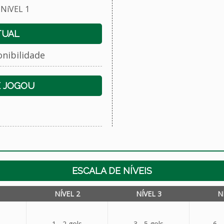
NíVEL 1
TUAL
onibilidade
E JOGOU
ESCALA DE NÍVEIS
NÍVEL 2
NÍVEL 3
N
1 - 2 gols
3 - 5 gols
6 -