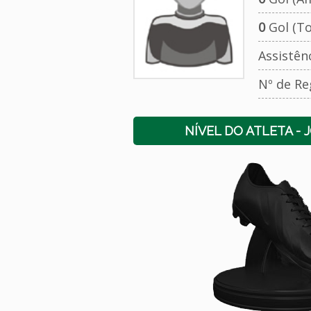
0
Gol (To
Assistên
Nº de Re
NÍVEL DO ATLETA - 