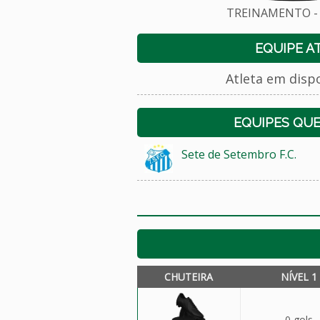
TREINAMENTO - 
EQUIPE A
Atleta em disp
EQUIPES QU
Sete de Setembro F.C.
CHUTEIRA
NÍVEL 1
0 gols