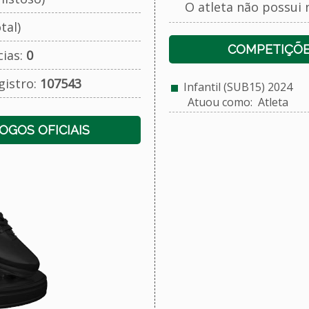
O atleta não possui 
tal)
COMPETIÇÕE
cias:
0
gistro:
107543
Infantil (SUB15) 2024
Atuou como: Atleta
JOGOS OFICIAIS