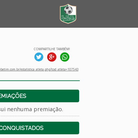
COMPARTILHE TAMBÉM!
betim.com.br/estatistica_atleta.php?cod_atleta=107543
EMIAÇÕES
sui nenhuma premiação.
 CONQUISTADOS