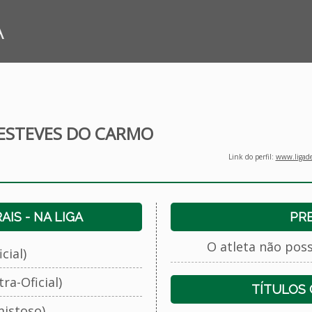
A
ESTEVES DO CARMO
Link do perfil:
www.ligade
IS - NA LIGA
PR
O atleta não pos
cial)
ra-Oficial)
TÍTULOS
istoso)