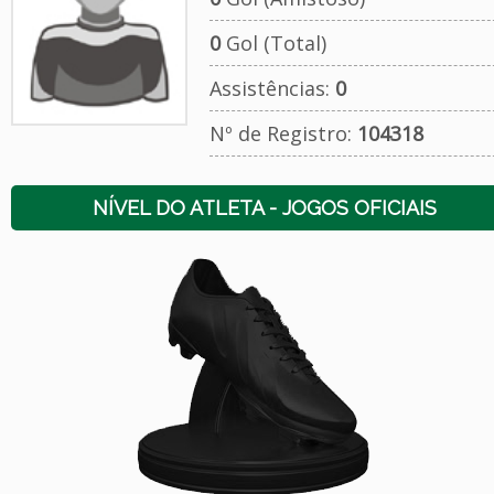
0
Gol (Total)
Assistências:
0
Nº de Registro:
104318
NÍVEL DO ATLETA - JOGOS OFICIAIS