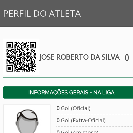
PERFIL DO ATLETA
JOSE ROBERTO DA SILVA
()
INFORMAÇÕES GERAIS - NA LIGA
0
Gol (Oficial)
0
Gol (Extra-Oficial)
0
Gol (Amistoso)