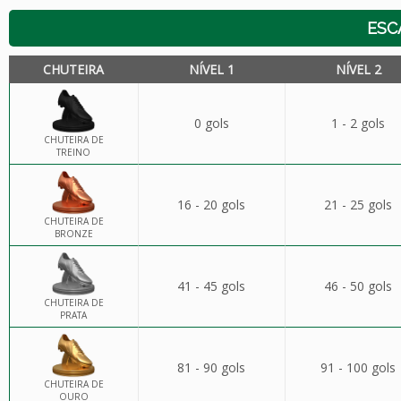
ESC
CHUTEIRA
NÍVEL 1
NÍVEL 2
0 gols
1 - 2 gols
CHUTEIRA DE
TREINO
16 - 20 gols
21 - 25 gols
CHUTEIRA DE
BRONZE
41 - 45 gols
46 - 50 gols
CHUTEIRA DE
PRATA
81 - 90 gols
91 - 100 gols
CHUTEIRA DE
OURO