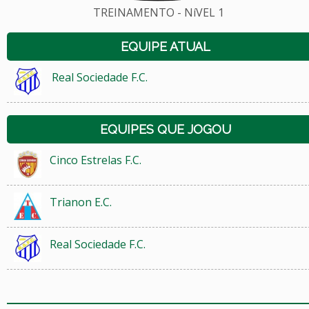
TREINAMENTO - NíVEL 1
EQUIPE ATUAL
Real Sociedade F.C.
EQUIPES QUE JOGOU
Cinco Estrelas F.C.
Trianon E.C.
Real Sociedade F.C.