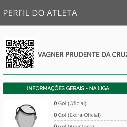
PERFIL DO ATLETA
VAGNER PRUDENTE DA CRU
INFORMAÇÕES GERAIS - NA LIGA
0
Gol (Oficial)
0
Gol (Extra-Oficial)
0
Gol (Amistoso)