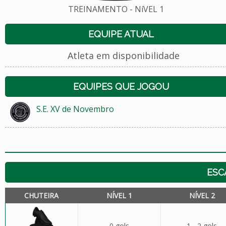
TREINAMENTO - NíVEL 1
EQUIPE ATUAL
Atleta em disponibilidade
EQUIPES QUE JOGOU
S.E. XV de Novembro
ESC
CHUTEIRA
NÍVEL 1
NÍVEL 2
0 gols
1 - 2 gols