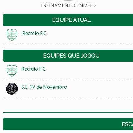
TREINAMENTO - NíVEL 2
EQUIPE ATUAL
Recreio F.C.
EQUIPES QUE JOGOU
Recreio F.C.
S.E. XV de Novembro
ESC