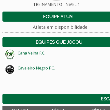
TREINAMENTO - NíVEL 1
EQUIPE ATUAL
Atleta em disponibilidade
EQUIPES QUE JOGOU
Cana Velha F.C.
Cavaleiro Negro F.C.
ESC