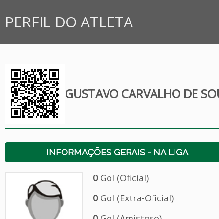
PERFIL DO ATLETA
GUSTAVO CARVALHO DE S
INFORMAÇÕES GERAIS - NA LIGA
0
Gol (Oficial)
0
Gol (Extra-Oficial)
0
Gol (Amistoso)