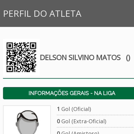
PERFIL DO ATLETA
DELSON SILVINO MATOS
()
INFORMAÇÕES GERAIS - NA LIGA
1
Gol (Oficial)
0
Gol (Extra-Oficial)
0
Gol (Amistoso)