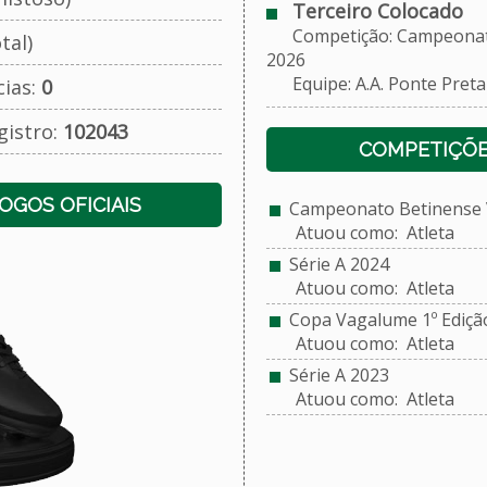
Terceiro Colocado
Competição: Campeonato
tal)
2026
Equipe: A.A. Ponte Preta
cias:
0
gistro:
102043
COMPETIÇÕE
JOGOS OFICIAIS
Campeonato Betinense V
Atuou como: Atleta
Série A 2024
Atuou como: Atleta
Copa Vagalume 1º Ediçã
Atuou como: Atleta
Série A 2023
Atuou como: Atleta