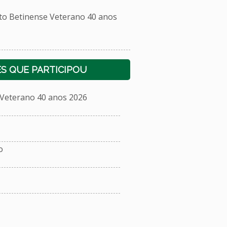
 Betinense Veterano 40 anos
S QUE PARTICIPOU
eterano 40 anos 2026
o