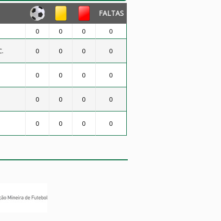
FALTAS
0
0
0
0
C.
0
0
0
0
0
0
0
0
0
0
0
0
0
0
0
0