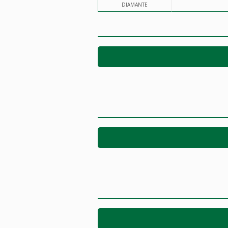
DIAMANTE