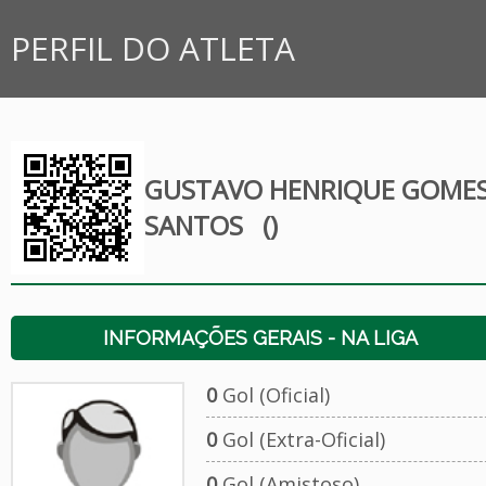
PERFIL DO ATLETA
GUSTAVO HENRIQUE GOME
SANTOS
()
INFORMAÇÕES GERAIS - NA LIGA
0
Gol (Oficial)
0
Gol (Extra-Oficial)
0
Gol (Amistoso)