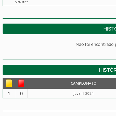
DIAMANTE
HIST
Não foi encontrado
HISTÓR
CAMPEONATO
1
0
Juvenil 2024