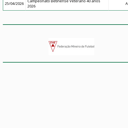
Campeonato Betinense Veterano 40 anos
25/04/2026
A
2026