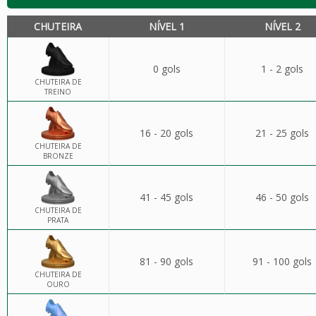
CHUTEIRA
NÍVEL 1
NÍVEL 2
0 gols
1 - 2 gols
CHUTEIRA DE
TREINO
16 - 20 gols
21 - 25 gols
CHUTEIRA DE
BRONZE
41 - 45 gols
46 - 50 gols
CHUTEIRA DE
PRATA
81 - 90 gols
91 - 100 gols
CHUTEIRA DE
OURO