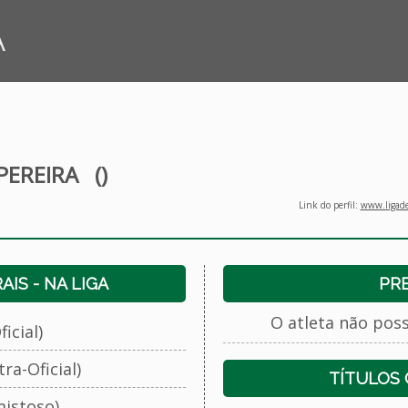
A
PEREIRA
()
Link do perfil:
www.ligade
IS - NA LIGA
PR
O atleta não pos
icial)
ra-Oficial)
TÍTULOS
istoso)