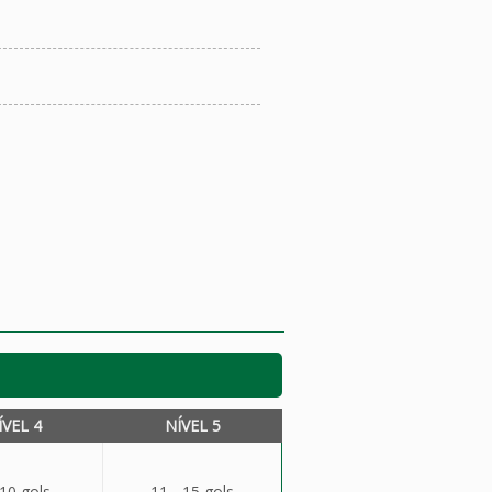
ÍVEL 4
NÍVEL 5
 10 gols
11 - 15 gols