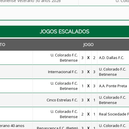
tinense Veterano 50 anos 2026
U. Col
JOGOS ESCALADOS
TO
JOGO
U. Colorado F.C.
3
X
2
A.D. Dallas F.C.
Betinense
U. Colorado F.C.
Internacional F.C.
3
X
3
Betinense
U. Colorado F.C.
1
X
3
A.A. Ponte Preta
Betinense
U. Colorado F.C.
Cinco Estrelas F.C.
3
X
1
Betinense
U. Colorado F.C.
2
X
1
Real Sociedade F
Betinense
erano 40 anos
U. Colorado F.C.
Renascença F.C. (Betim)
3
X
1