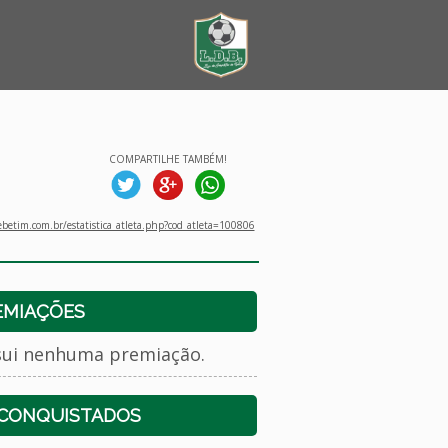
COMPARTILHE TAMBÉM!
betim.com.br/estatistica_atleta.php?cod_atleta=100806
EMIAÇÕES
sui nenhuma premiação.
 CONQUISTADOS