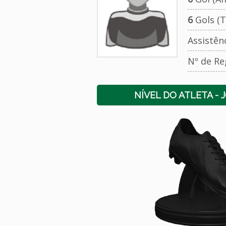
6
Gols (T
Assistên
Nº de Re
NÍVEL DO ATLETA - 