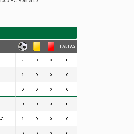
orado F.C. Betinense
FALTAS
2
0
0
0
1
0
0
0
0
0
0
0
0
0
0
0
.C.
1
0
0
0
0
0
0
0