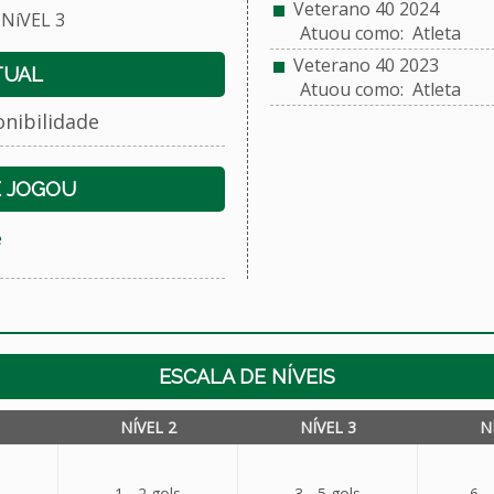
Veterano 40 2024
NíVEL 3
Atuou como: Atleta
Veterano 40 2023
TUAL
Atuou como: Atleta
onibilidade
E JOGOU
e
ESCALA DE NÍVEIS
NÍVEL 2
NÍVEL 3
N
1 - 2 gols
3 - 5 gols
6 -