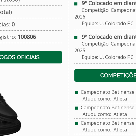
9º Colocado em dian
Competição: Campeonato
otal)
2026
Equipe: U. Colorado F.C.
cias:
0
gistro:
100806
9º Colocado em dian
Competição: Campeonato
2025
Equipe: U. Colorado F.C.
JOGOS OFICIAIS
COMPETIÇÕE
Campeonato Betinense V
Atuou como: Atleta
Campeonato Betinense V
Atuou como: Atleta
Campeonato Betinense V
Atuou como: Atleta