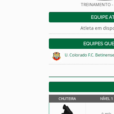
TREINAMENTO - 
EQUIPE A
Atleta em disp
EQUIPES QU
U. Colorado F.C. Betinens
CHUTEIRA
NÍVEL 1
0 gols