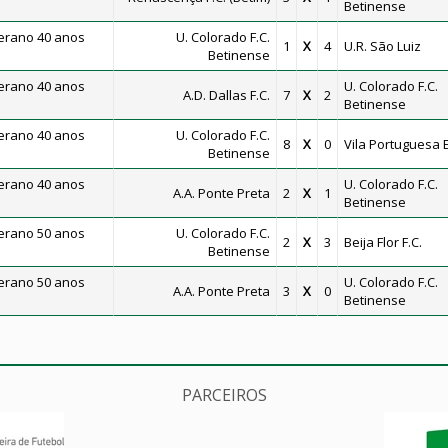
Betinense
erano 40 anos
U. Colorado F.C.
1
X
4
U.R. São Luiz
Betinense
erano 40 anos
U. Colorado F.C.
A.D. Dallas F.C.
7
X
2
Betinense
erano 40 anos
U. Colorado F.C.
8
X
0
Vila Portuguesa E
Betinense
erano 40 anos
U. Colorado F.C.
A.A. Ponte Preta
2
X
1
Betinense
erano 50 anos
U. Colorado F.C.
2
X
3
Beija Flor F.C.
Betinense
erano 50 anos
U. Colorado F.C.
A.A. Ponte Preta
3
X
0
Betinense
PARCEIROS