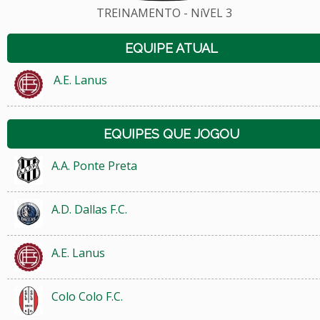
TREINAMENTO - NíVEL 3
EQUIPE ATUAL
A.E. Lanus
EQUIPES QUE JOGOU
A.A. Ponte Preta
A.D. Dallas F.C.
A.E. Lanus
Colo Colo F.C.