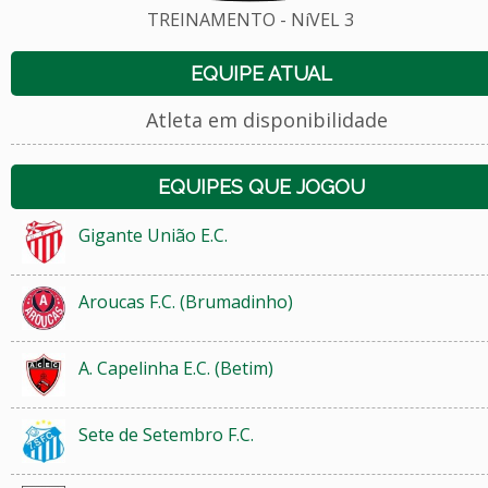
TREINAMENTO - NíVEL 3
EQUIPE ATUAL
Atleta em disponibilidade
EQUIPES QUE JOGOU
Gigante União E.C.
Aroucas F.C. (Brumadinho)
A. Capelinha E.C. (Betim)
Sete de Setembro F.C.