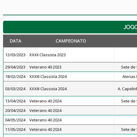
JOG
DATA
CAMPEONATO
12/03/2023
XXXII Classista 2023
29/04/2023
Veterano 40 2023
Sete de 
18/02/2024
XXXIII Classista 2024
Atenas F
03/03/2024
XXXIII Classista 2024
A. Capelinh
13/04/2024
Veterano 40 2024
Sete de 
20/04/2024
Veterano 40 2024
04/05/2024
Veterano 40 2024
11/05/2024
Veterano 40 2024
Sete de 