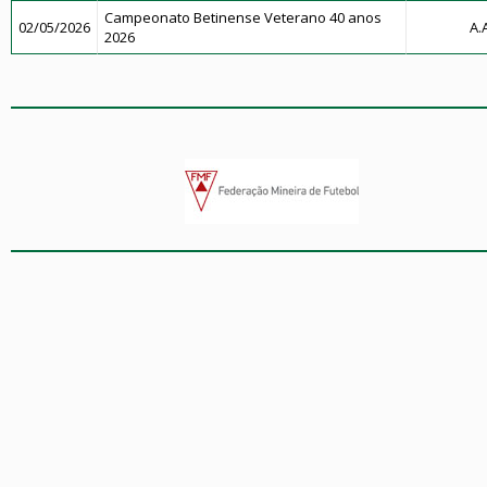
Campeonato Betinense Veterano 40 anos
02/05/2026
A.
2026