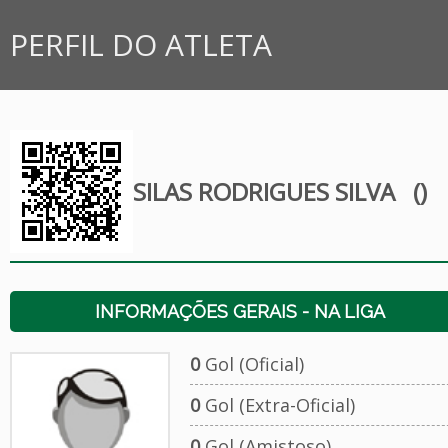
PERFIL DO ATLETA
SILAS RODRIGUES SILVA
()
INFORMAÇÕES GERAIS - NA LIGA
0
Gol (Oficial)
0
Gol (Extra-Oficial)
0
Gol (Amistoso)