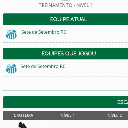
TREINAMENTO - NíVEL 1
EQUIPE ATUAL
Sete de Setembro F.C.
EQUIPES QUE JOGOU
Sete de Setembro F.C.
ESC
CHUTEIRA
NÍVEL 1
NÍVEL 2